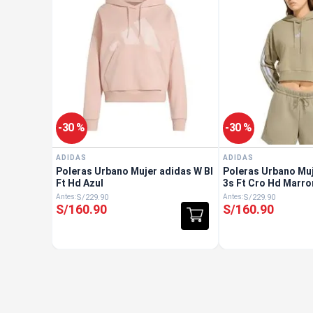
-
30 %
-
30 %
ADIDAS
ADIDAS
Poleras Urbano Mujer adidas W Bl
Poleras Urbano Mu
Ft Hd Azul
3s Ft Cro Hd Marro
S/
229
.
90
S/
229
.
90
S/
160
.
90
S/
160
.
90