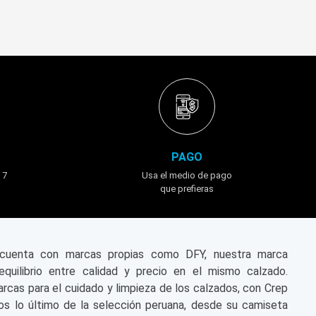
PAGO
 7
Usa el medio de pago
que prefieras
n cuenta con marcas propias como DFY, nuestra marca
equilibrio entre calidad y precio en el mismo calzado.
cas para el cuidado y limpieza de los calzados, con Crep
s lo último de la selección peruana, desde su camiseta