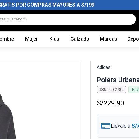
GRATIS POR COMPRAS MAYORES A S/199
tás buscando?
ombre
Mujer
Kids
Calzado
Marcas
Depo
Adidas
Polera Urbana
SKU
:
4582789
Env
S/
229
.
90
Llévalo a
S/