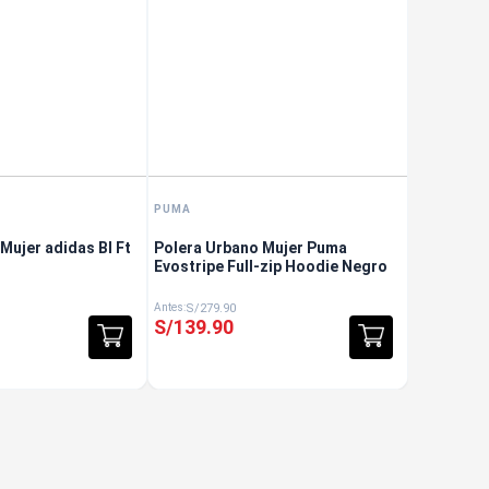
PUMA
jer adidas Bl Ft
Polera Urbano Mujer Puma
Evostripe Full-zip Hoodie Negro
S/
279
.
90
S/
139
.
90