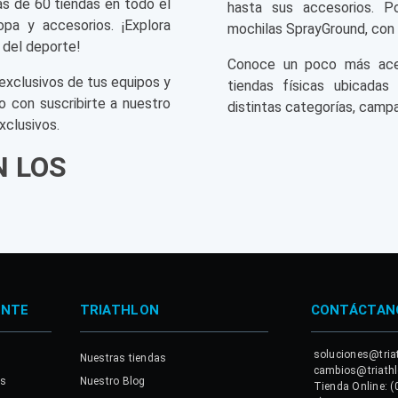
ás de 60 tiendas en todo el
hasta sus accesorios. P
opa y accesorios. ¡Explora
mochilas SprayGround, con 
 del deporte!
Conoce un poco más acerc
exclusivos de tus equipos y
tiendas físicas ubicadas
o con suscribirte a nuestro
distintas categorías, campa
xclusivos.
N LOS
ENTE
TRIATHLON
CONTÁCTAN
soluciones@tria
Nuestras tiendas
cambios@triath
es
Nuestro Blog
Tienda Online: (