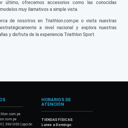
or último, ofrecemos accesorios como las conocidas
modelos muy llamativos a simple vista.
a de nosotros en Triathlon.com.pe o visita nuestras
 estratégicamente a nivel nacional y explora nuestras
ñas y disfruta de la experiencia Triathlon Sport.
OS
HORARIOS DE
ATENCIÓN
thlon.com.pe
lon.com.pe
TIENDAS FÍSICAS:
01) 3961000 (opción
Lunes a Domingo: