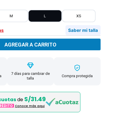
M
L
XS
as
Saber mi talla
AGREGAR A CARRITO
7 días para cambiar de
a
Compra protegida
talla
S/31.49
cuotas
de
CRÉDITO
Conoce más aqui