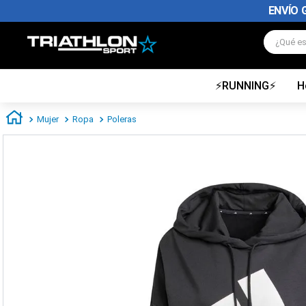
ENVÍO 
¿Qué es
⚡RUNNING⚡
H
TÉRMINOS MÁS BUSCADOS
1
.
zapatillas futbol
Mujer
Ropa
Poleras
2
.
zapatillas nike
3
.
zapatillas adidas hombre
4
.
zapatillas adidas mujer
5
.
chimpunes
6
.
zapatillas nike hombre
7
.
zapatillas nike mujer
8
.
medias