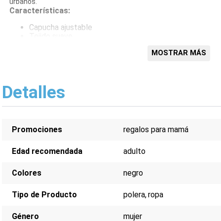
urbanos.
Características:
Capucha ajustable
Tejido suave
Estilo urbano
MOSTRAR MÁS
Logo Adidas
Corte clásico
Detalles
Promociones
regalos para mamá
Edad recomendada
adulto
Colores
negro
Tipo de Producto
polera
ropa
Género
mujer