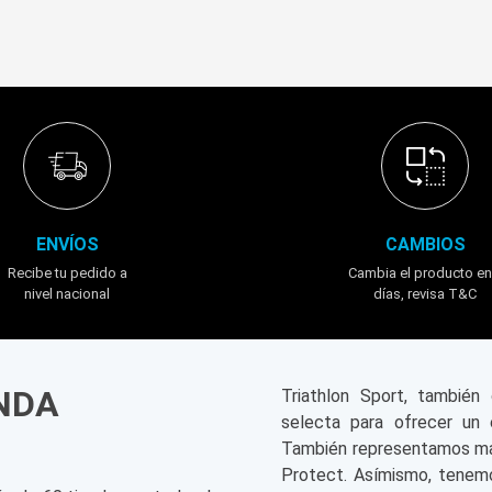
ENVÍOS
CAMBIOS
Recibe tu pedido a
Cambia el producto en
nivel nacional
días, revisa T&C
ENDA
Triathlon Sport, tambié
selecta para ofrecer un 
También representamos mar
Protect. Asímismo, tenemo