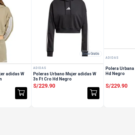
Envío Gratis
ADIDAS
Polera Urbana Mu
ADIDAS
Hd Negro
jer adidas W
Poleras Urbano Mujer adidas W
n
3s Ft Cro Hd Negro
S/
229
.
90
S/
229
.
90