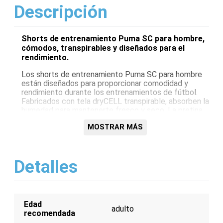
Descripción
Shorts de entrenamiento Puma SC para hombre,
cómodos, transpirables y diseñados para el
rendimiento.
Los shorts de entrenamiento Puma SC para hombre
están diseñados para proporcionar comodidad y
rendimiento durante los entrenamientos de fútbol.
Fabricados con tela dryCELL transpirable, absorben la
humedad para mantenerte fresco y seco. La pretina
elástica garantiza un ajuste seguro y las inserciones
MOSTRAR MÁS
de malla añaden transpirabilidad. También cuentan
con bolsillos laterales con cremallera para
almacenamiento seguro.
Detalles
Características:
Tecnología dryCELL para absorción de
humedad
Pretina elástica para ajuste seguro
Edad
Inserciones de malla para transpirabilidad
adulto
recomendada
Bolsillos laterales con cremallera