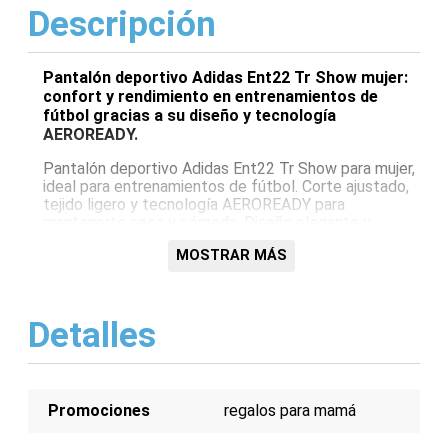
Descripción
Pantalón deportivo Adidas Ent22 Tr Show mujer:
confort y rendimiento en entrenamientos de
fútbol gracias a su diseño y tecnología
AEROREADY.
Pantalón deportivo Adidas Ent22 Tr Show para mujer,
ideal para entrenamientos de fútbol. Corte ajustado,
tejido ligero y tecnología AEROREADY para
mantenerte seca y cómoda. Diseño elegante y
funcional para un rendimiento óptimo en el campo.
MOSTRAR MÁS
Características:
Corte ajustado
Detalles
Tecnología AEROREADY
Tejido ligero y transpirable
Diseño moderno
Ideal para entrenamiento
Promociones
regalos para mamá