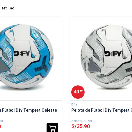
 Fest Tag
-
40 %
DFY
e Fútbol Dfy Tempest Celeste
Pelota de Fútbol Dfy Tempest 
90
S/
59
.
90
0
S/
35
.
90