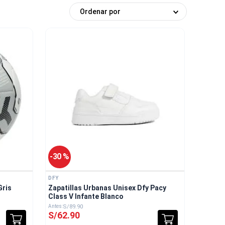
Ordenar por
-
30 %
DFY
Gris
Zapatillas Urbanas Unisex Dfy Pacy
Class V Infante Blanco
S/
89
.
90
S/
62
.
90