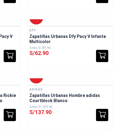
-
30 %
DFY
Pacy V
Zapatillas Urbanas Dfy Pacy V Infante
Multicolor
S/
89
.
90
S/
62
.
90
-
40 %
ADIDAS
a Rickie
Zapatillas Urbanas Hombre adidas
co
Courtblock Blanco
S/
229
.
90
S/
137
.
90