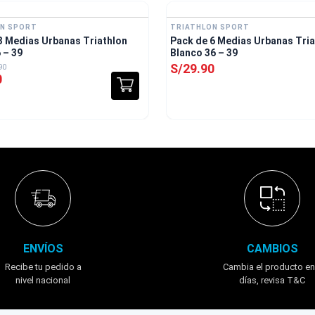
ON SPORT
TRIATHLON SPORT
3 Medias Urbanas Triathlon
Pack de 6 Medias Urbanas Tria
 – 39
Blanco 36 – 39
S/
29
.
90
90
0
ENVÍOS
CAMBIOS
Recibe tu pedido a
Cambia el producto en
nivel nacional
días, revisa T&C