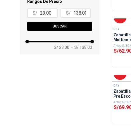
Rangos De Precio
Infante
Pre Escolar
S/
S/
-
30 %
BUSCAR
DFY
Zapatill
Multicol
S/
89
.
S/ 23.00
–
S/ 138.00
S/
62
.
9
-
30 %
DFY
Zapatill
Pre Esco
S/
99
.
S/
69
.
9
-
20 %