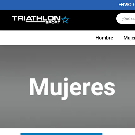
ENVÍO 
¿Qué es
Hombre
Muje
TÉRMINOS MÁS BUSCADOS
1
.
zapatillas futbol
2
.
zapatillas nike
3
.
zapatillas adidas hombre
4
.
chimpunes
5
.
zapatillas adidas mujer
6
.
zapatillas nike hombre
7
.
zapatillas nike mujer
8
.
medias