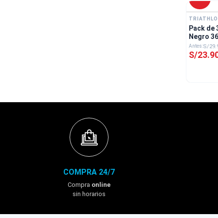
TRIATHL
Pack de 
Negro 36
S/
29
.
S/
23
.
9
COMPRA 24/7
Compra
online
sin horarios