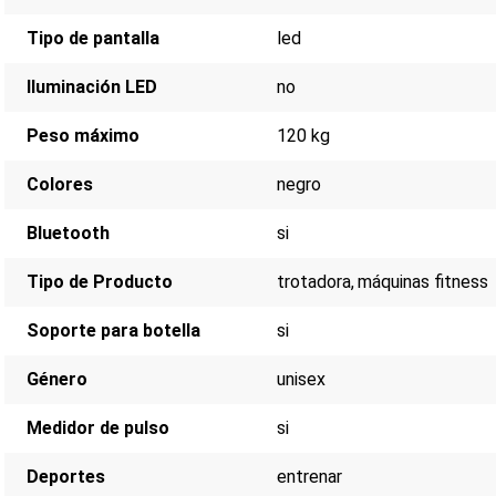
Teclas Quick Speed & Incline
Puerto de carga USB
Tipo de pantalla
led
Ventilador de refrigeración integrado
Sujetador de Móbil
Iluminación LED
no
Portabotellas dobles
Peso máximo
120 kg
Colores
negro
Bluetooth
si
Tipo de Producto
trotadora
máquinas fitness
Soporte para botella
si
Género
unisex
Medidor de pulso
si
Deportes
entrenar