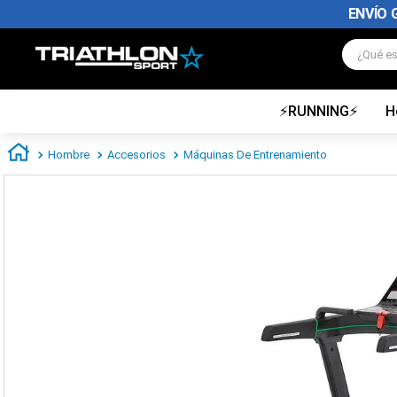
ENVÍO 
¿Qué es
⚡RUNNING⚡
H
TÉRMINOS MÁS BUSCADOS
1
.
zapatillas futbol
Hombre
Accesorios
Máquinas De Entrenamiento
2
.
zapatillas nike
3
.
zapatillas adidas hombre
4
.
zapatillas adidas mujer
5
.
chimpunes
6
.
zapatillas nike hombre
7
.
zapatillas nike mujer
8
.
medias