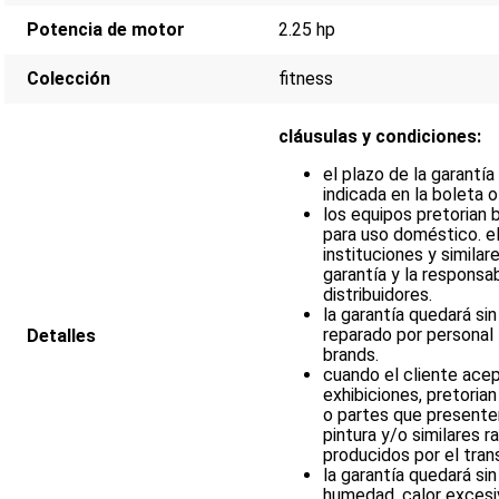
Potencia de motor
2.25 hp
Colección
fitness
cláusulas y condiciones:
el plazo de la garantí
indicada en la boleta o
los equipos pretorian
para uso doméstico. el
instituciones y similar
garantía y la responsab
distribuidores.
la garantía quedará si
reparado por personal 
Detalles
brands.
cuando el cliente acep
exhibiciones, pretoria
o partes que present
pintura y/o similares 
producidos por el tran
la garantía quedará sin
humedad, calor excesiv