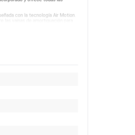
señada con la tecnología Air Motion.
re las vainas de amortiguación para
 objetivos