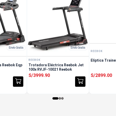
Envío Gratis
Envío Gratis
REEBOK
Elíptica Train
REEBOK
ca Reebok Eqp
Trotadora Eléctrica Reebok Jet
100x RVJF-10021 Reebok
S/
3999
.
90
S/
2899
.
00