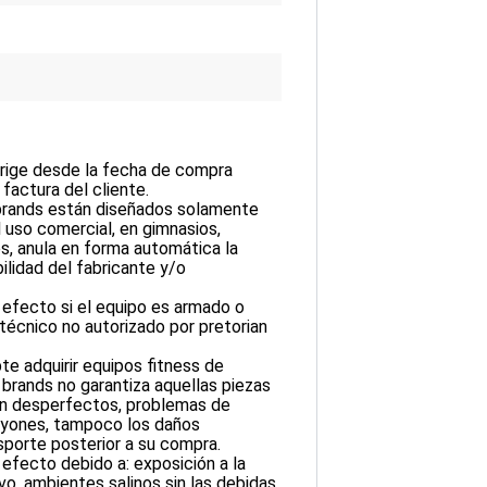
a rige desde la fecha de compra
 factura del cliente.
 brands están diseñados solamente
 uso comercial, en gimnasios,
es, anula en forma automática la
ilidad del fabricante y/o
n efecto si el equipo es armado o
técnico no autorizado por pretorian
te adquirir equipos fitness de
n brands no garantiza aquellas piezas
en desperfectos, problemas de
rayones, tampoco los daños
sporte posterior a su compra.
 efecto debido a: exposición a la
o, ambientes salinos sin las debidas