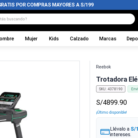
GRATIS POR COMPRAS MAYORES A S/199
tás buscando?
ombre
Mujer
Kids
Calzado
Marcas
Depo
Reebok
Trotadora Elé
SKU
:
4378190
Env
S/
4899
.
90
¡Último disponible!
Llévalo a
S/
intereses.