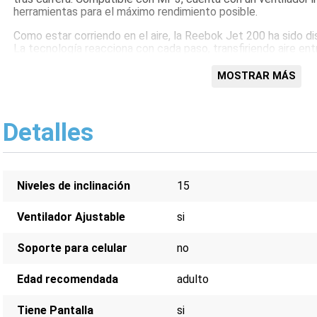
herramientas para el máximo rendimiento posible.
Como estar corriendo en el aire, la Reebok Jet 200 ha sido di
La tecnología reacciona con cada paso, transfiriendo aire ent
ofrecer apoyo.
MOSTRAR MÁS
Sistema Air Motion
5 ventanas LED + Gráfico de perfil
Motor de 2.25 HP
Detalles
Velocidad máxima de 18 KPH
15 niveles de inclinación de potencia
24 Entrenamientos pre formateados + Bodyfat Test
3 Programas definidos por el usuario y 3 programas con
Niveles de inclinación
Peso máximo del usuario - 120 kg
15
Área de entrenamiento - 140 (L) x 46 (W) cm
Sensores integrados de pulso de mano
Ventilador Ajustable
si
Llave de seguridad Auto-Stop
Doblado SoftDrop Hydraulic
Soporte para celular
no
Ruedas de transporte incorporadas
Montaje requerido
Bluetooth habilitado
Edad recomendada
adulto
Compatible con la aplicación Reebok Fitness
Entrada MP3 con altavoces de 5W
Tiene Pantalla
si
Manillares Soft Touch