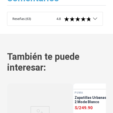
Reseñas
(
63
)
4.8
También te puede
interesar:
tis
PUMA
Zapatillas Urbanas Muj
2 Mode Blanco
S/
249
.
90