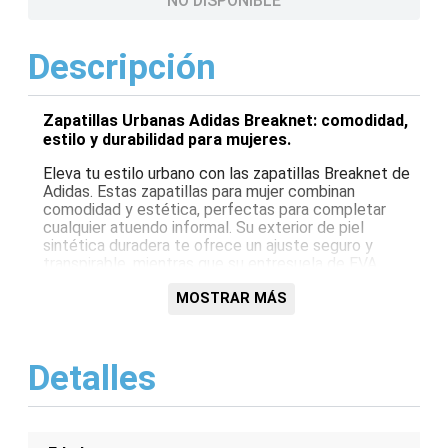
NO DISPONIBLE
Descripción
Zapatillas Urbanas Adidas Breaknet: comodidad,
estilo y durabilidad para mujeres.
Eleva tu estilo urbano con las zapatillas Breaknet de
Adidas. Estas zapatillas para mujer combinan
comodidad y estética, perfectas para completar
cualquier atuendo informal. Su exterior de piel
sintética duradera te ofrece un ajuste seguro y
transpirable, mientras que su entresuela de EVA
proporciona una amortiguación óptima. La clásica
silueta de Adidas con las icónicas 3 rayas agrega un
MOSTRAR MÁS
toque de estilo inconfundible. Estas zapatillas son
ideales para caminar por la ciudad, hacer recados o
simplemente lucir genial.
Detalles
Características:
Exterior de piel sintética duradera
Entresuela de EVA para amortiguación