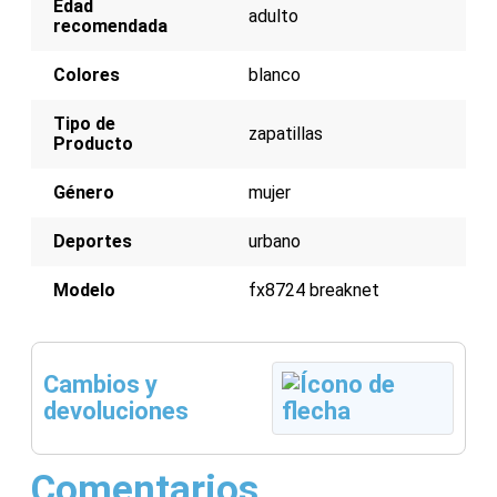
Edad
Clásica silueta de Adidas con 3 rayas
adulto
recomendada
Ideales para uso informal y urbano
Cómodas y transpirables
Colores
blanco
Tipo de
zapatillas
Producto
Género
mujer
Deportes
urbano
Modelo
fx8724 breaknet
Cambios y
devoluciones
Comentarios