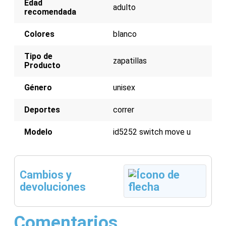
Edad
amortiguación
adulto
recomendada
Suela de goma duradera para tracción
Diseño unisex
Colores
blanco
Tipo de
zapatillas
Producto
Género
unisex
Deportes
correr
Modelo
id5252 switch move u
Cambios y
devoluciones
Comentarios