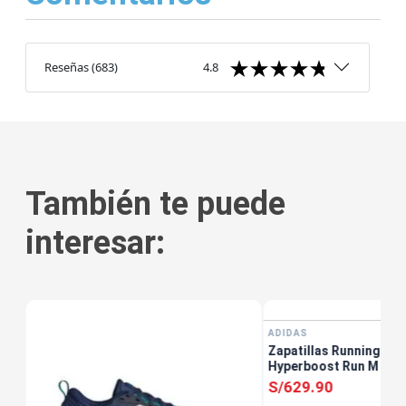
Reseñas
(
683
)
4.8
También te puede
interesar:
tis
ADIDAS
Zapatillas Running Ho
Hyperboost Run M Neg
S/
629
.
90