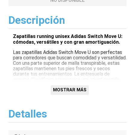
NO DISPONIBLE
Descripción
Zapatillas running unisex Adidas Switch Move U:
cómodas, versátiles y con gran amortiguación.
Las zapatillas Adidas Switch Move U son perfectas
para corredores que buscan comodidad y versatilidad.
Con una parte superior de malla transpirable, estas
zapatillas mantienen tus pies frescos y secos
durante tus entrenamientos. La entresuela de
espuma Cloudfoam proporciona una amortiguación
suave y sensible para una pisada cómoda. La suela de
goma duradera ofrece tracción y durabilidad en varias
MOSTRAR MÁS
superficies. Tanto si corres en la carretera como en
el sendero, las Adidas Switch Move U te cubrirán las
espaldas.
Detalles
Características:
Parte superior de malla transpirable
Entresuela de espuma Cloudfoam para