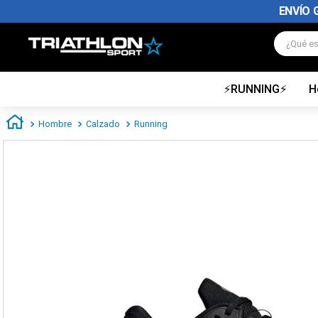
ENVÍO 
¿Qué es
⚡RUNNING⚡
H
TÉRMINOS MÁS BUSCADOS
1
.
zapatillas futbol
Hombre
Calzado
Running
2
.
zapatillas nike
3
.
zapatillas adidas hombre
4
.
zapatillas adidas mujer
5
.
chimpunes
6
.
zapatillas nike hombre
7
.
zapatillas nike mujer
8
.
medias