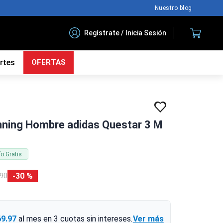
Nuestro blog
Regístrate / Inicia Sesión
rtes
OFERTAS
unning Hombre adidas Questar 3 M
ío Gratis
30 %
90
69.97
al mes en
3
cuotas sin intereses.
Ver más