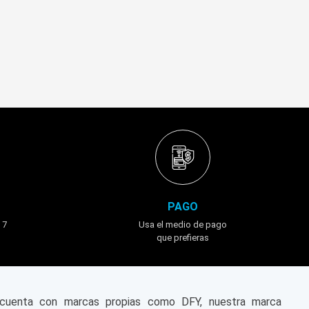
PAGO
 7
Usa el medio de pago
que prefieras
n cuenta con marcas propias como DFY, nuestra marca