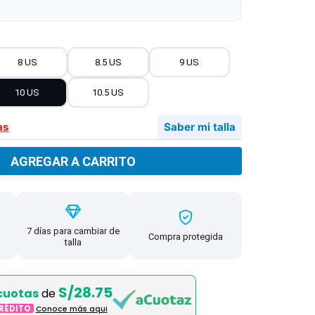
8 US
8.5 US
9 US
10 US
10.5 US
as
Saber mi talla
AGREGAR A CARRITO
7 días para cambiar de
Compra protegida
talla
S/28.75
cuotas
de
CRÉDITO
Conoce más aqui