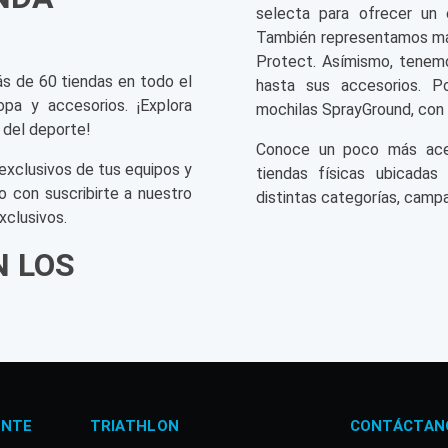
selecta para ofrecer un 
También representamos mar
Protect. Asímismo, tenemo
ás de 60 tiendas en todo el
hasta sus accesorios. P
opa y accesorios. ¡Explora
mochilas SprayGround, con 
 del deporte!
Conoce un poco más acerc
exclusivos de tus equipos y
tiendas físicas ubicadas
o con suscribirte a nuestro
distintas categorías, campa
xclusivos.
N LOS
ENTE
TRIATHLON
CONTÁCTAN