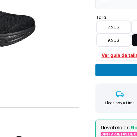
Talla
7.5 US
9.5 US
Ver guía de tall
Llega hoy a Lima
Llévatelo en
9 
SIN TARJETAS DE 