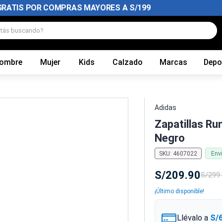
GRATIS POR COMPRAS MAYORES A S/199
tás buscando?
ombre
Mujer
Kids
Calzado
Marcas
Depo
Adidas
Zapatillas R
Negro
SKU
:
4607022
Env
S/
209
.
90
S/
299
.
¡Último disponible!
Llévalo a
S/