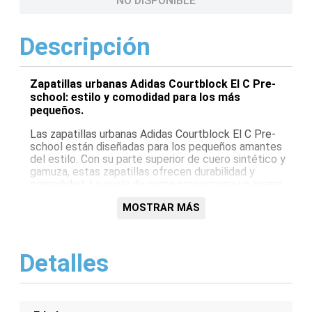
NO DISPONIBLE
Descripción
Zapatillas urbanas Adidas Courtblock El C Pre-
school: estilo y comodidad para los más
pequeños.
Las zapatillas urbanas Adidas Courtblock El C Pre-
school están diseñadas para los pequeños amantes
del estilo. Con su parte superior de cuero sintético y
gamuza, estas zapatillas ofrecen durabilidad y
comodidad. La suela de goma proporciona un agarre
excepcional, mientras que las perforaciones en los
MOSTRAR MÁS
laterales mejoran la transpirabilidad. Ya sea para jugar
o para uso diario, estas zapatillas son una excelente
opción para los niños.
Detalles
Características:
Parte superior de cuero sintético y gamuza para
mayor durabilidad y comodidad
Suela de goma para un agarre excepcional