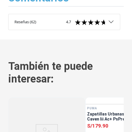
Reseñas
(
62
)
4.7
También te puede
interesar:
PUMA
Zapatillas Urbanas Un
Caven Iii Ac+ PsPre Es
S/
179
.
90