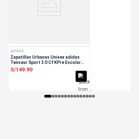
ADIDAS
Zapatillas Urbanas Unisex adidas
Tensaur Sport 3.0 Cf KPre Escolar
Blanco
S/
149
.
90