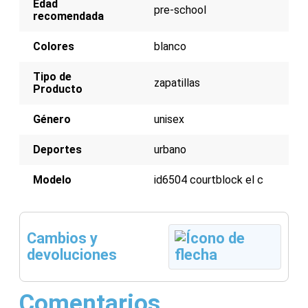
Edad
Perforaciones en los laterales para mejorar la
pre-school
recomendada
transpirabilidad
Colores
blanco
Tipo de
zapatillas
Producto
Género
unisex
Deportes
urbano
Modelo
id6504 courtblock el c
Cambios y
devoluciones
Comentarios