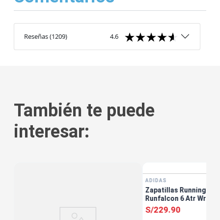
Reseñas
(
1209
)
4.6
También te puede
interesar:
ADIDAS
Zapatillas Running Muj
Runfalcon 6 Atr Wr W 
S/
229
.
90