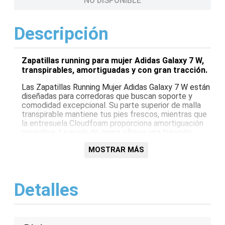
NO DISPONIBLE
Descripción
Zapatillas running para mujer Adidas Galaxy 7 W,
transpirables, amortiguadas y con gran tracción.
Las Zapatillas Running Mujer Adidas Galaxy 7 W están
diseñadas para corredoras que buscan soporte y
comodidad excepcional. Su parte superior de malla
transpirable mantiene tus pies frescos, mientras que
la entresuela Cloudfoam proporciona amortiguación
receptiva. La suela de goma ofrece una tracción
duradera para entrenamientos seguros y carreras.
MOSTRAR MÁS
Características:
Parte superior de malla transpirable
Detalles
Entresuela Cloudfoam para amortiguación
Suela de goma para tracción