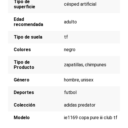
Tipo de
estabilidad en césped artificial
césped artificial
superficie
Diseño clásico y elegante para versatilidad en
entrenamientos y partidos
Adecuadas para hombres y mujeres
Edad
adulto
recomendada
Tipo de suela
tf
Colores
negro
Tipo de
zapatillas
chimpunes
Producto
Género
hombre
unisex
Deportes
futbol
Colección
adidas predator
Modelo
ie1169 copa pure iii club tf