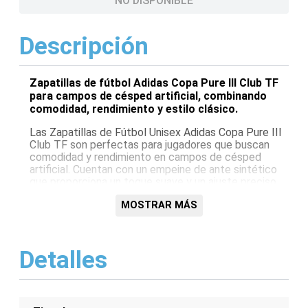
NO DISPONIBLE
Descripción
Zapatillas de fútbol Adidas Copa Pure III Club TF
para campos de césped artificial, combinando
comodidad, rendimiento y estilo clásico.
Las Zapatillas de Fútbol Unisex Adidas Copa Pure III
Club TF son perfectas para jugadores que buscan
comodidad y rendimiento en campos de césped
artificial. Cuentan con un empeine de ante sintético
que proporciona un toque suave y un ajuste preciso,
mientras que la suela exterior de goma ofrece una
MOSTRAR MÁS
excelente tracción y estabilidad. Su diseño clásico y
elegante las convierte en una opción versátil tanto
para entrenamientos como para partidos.
Detalles
Características:
Empeine de ante sintético para un toque suave
y ajuste preciso
Suela exterior de goma para tracción y