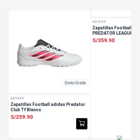
tis
ADIDAS
Zapatillas Football ad
PREDATOR LEAGUE FT 
S/
359
.
90
Envío Gratis
ADIDAS
Zapatillas Football adidas Predator
Club Tf Blanco
S/
259
.
90