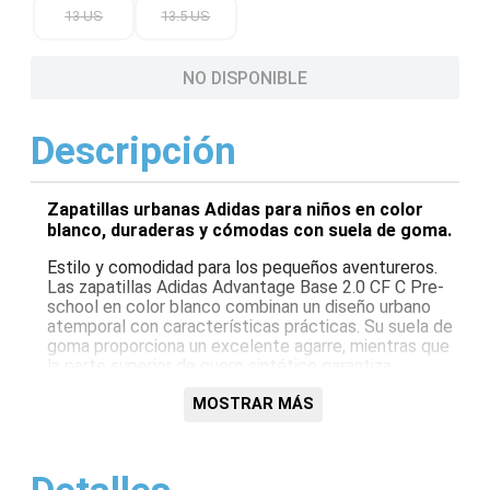
13 US
13.5 US
NO DISPONIBLE
Descripción
Zapatillas urbanas Adidas para niños en color
blanco, duraderas y cómodas con suela de goma.
Estilo y comodidad para los pequeños aventureros.
Las zapatillas Adidas Advantage Base 2.0 CF C Pre-
school en color blanco combinan un diseño urbano
atemporal con características prácticas. Su suela de
goma proporciona un excelente agarre, mientras que
la parte superior de cuero sintético garantiza
durabilidad y transpirabilidad. Perfectas para que los
niños se muevan cómodamente por la ciudad.
MOSTRAR MÁS
Características:
Diseño urbano atemporal