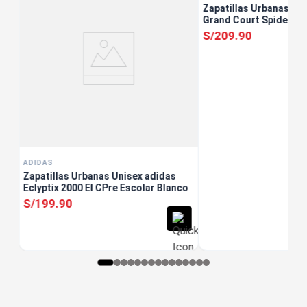
orce
Zapatillas Urbanas Un
Grand Court Spider-ma
Escolar Blanco
S/
209
.
90
ADIDAS
Zapatillas Urbanas Unisex adidas
Eclyptix 2000 El CPre Escolar Blanco
S/
199
.
90