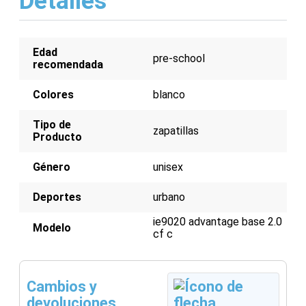
Detalles
Parte superior de cuero sintético para
durabilidad y transpirabilidad
Suela de goma para un excelente agarre
Cierre de velcro para un ajuste seguro
Edad
pre-school
recomendada
Colores
blanco
Tipo de
zapatillas
Producto
Género
unisex
Deportes
urbano
ie9020 advantage base 2.0
Modelo
cf c
Cambios y
devoluciones