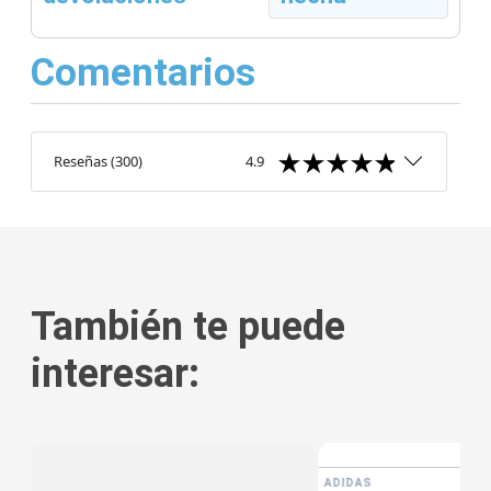
Comentarios
Reseñas
(
300
)
4.9
También te puede
interesar:
tis
ADIDAS