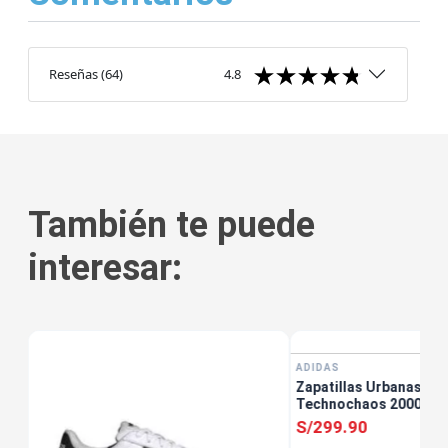
Reseñas
(
64
)
4.8
También te puede
interesar:
tis
ADIDAS
Zapatillas Urbanas Mu
Technochaos 2000 Cr
S/
299
.
90