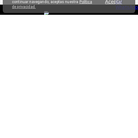
Aceptar
continuar navegando, aceptas nuestra
Política
de privacidad.
SERVICIO AL CLIENTE
TRIATHLON
CONTÁCTANOS
HORARIOS DE ATENCIÓN
© Triathlon 2025 - Derechos reservados