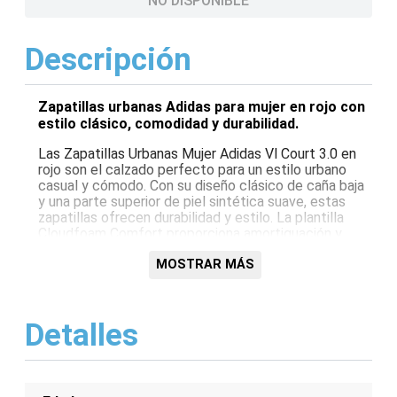
NO DISPONIBLE
Descripción
Zapatillas urbanas Adidas para mujer en rojo con
estilo clásico, comodidad y durabilidad.
Las Zapatillas Urbanas Mujer Adidas Vl Court 3.0 en
rojo son el calzado perfecto para un estilo urbano
casual y cómodo. Con su diseño clásico de caña baja
y una parte superior de piel sintética suave, estas
zapatillas ofrecen durabilidad y estilo. La plantilla
Cloudfoam Comfort proporciona amortiguación y
comodidad durante todo el día, mientras que la suela
de goma ofrece agarre y tracción. Su color rojo
MOSTRAR MÁS
vibrante añade un toque de estilo a cualquier
atuendo.
Detalles
Características:
Diseño de caña baja
Parte superior de piel sintética
Plantilla Cloudfoam Comfort