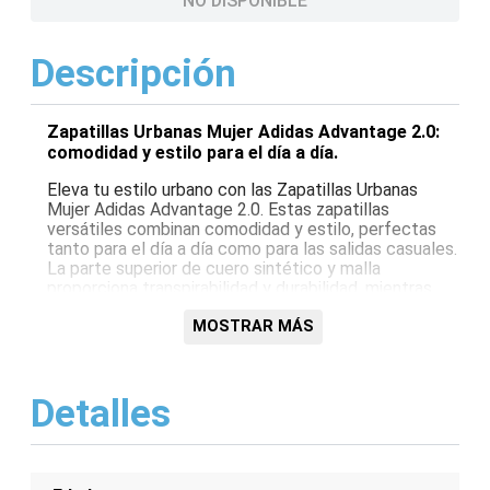
NO DISPONIBLE
Descripción
Zapatillas Urbanas Mujer Adidas Advantage 2.0:
comodidad y estilo para el día a día.
Eleva tu estilo urbano con las Zapatillas Urbanas
Mujer Adidas Advantage 2.0. Estas zapatillas
versátiles combinan comodidad y estilo, perfectas
tanto para el día a día como para las salidas casuales.
La parte superior de cuero sintético y malla
proporciona transpirabilidad y durabilidad, mientras
que la entresuela de EVA ofrece una amortiguación
suave. La suela de goma proporciona una excelente
MOSTRAR MÁS
tracción y resistencia al desgaste. El diseño icónico
de 3 rayas de Adidas añade un toque deportivo, y los
detalles dorados le dan un toque de sofisticación.
Detalles
Las Zapatillas Urbanas Mujer Adidas Advantage 2.0
son una opción imprescindible para las mujeres que
buscan zapatillas cómodas, elegantes y a la moda.
Características: