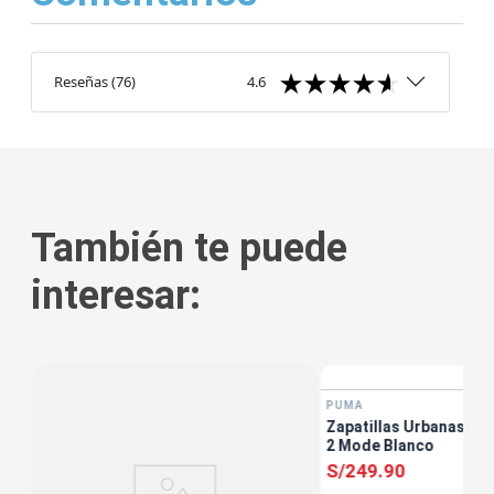
Reseñas
(
76
)
4.6
También te puede
interesar:
tis
PUMA
Zapatillas Urbanas Muj
2 Mode Blanco
S/
249
.
90