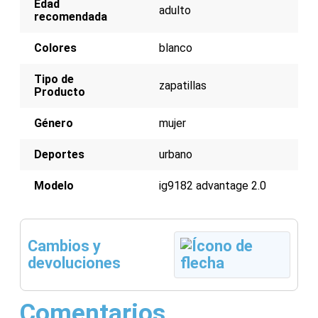
Edad
adulto
recomendada
Parte superior de cuero sintético y malla
Entresuela de EVA para amortiguación
Suela de goma para tracción y durabilidad
Colores
blanco
Diseño icónico de 3 rayas de Adidas
Detalles dorados para un toque de sofisticación
Tipo de
zapatillas
Producto
Género
mujer
Deportes
urbano
Modelo
ig9182 advantage 2.0
Cambios y
devoluciones
Comentarios