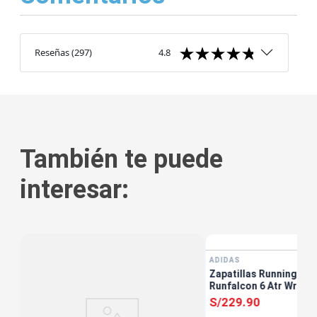
Reseñas
(
297
)
4.8
También te puede
interesar:
ADIDAS
Zapatillas Running Muj
Runfalcon 6 Atr Wr W 
S/
229
.
90