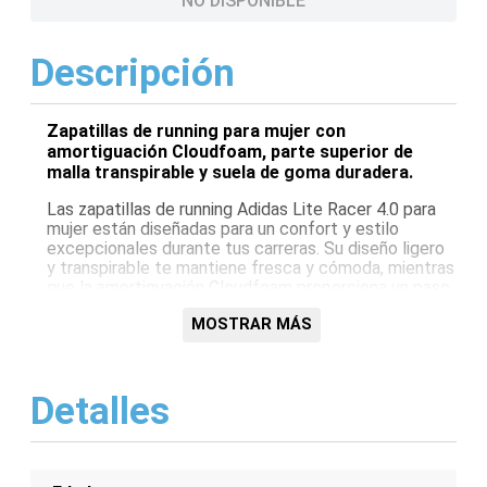
NO DISPONIBLE
Descripción
Zapatillas de running para mujer con
amortiguación Cloudfoam, parte superior de
malla transpirable y suela de goma duradera.
Las zapatillas de running Adidas Lite Racer 4.0 para
mujer están diseñadas para un confort y estilo
excepcionales durante tus carreras. Su diseño ligero
y transpirable te mantiene fresca y cómoda, mientras
que la amortiguación Cloudfoam proporciona un paso
suave y reactivo. La parte superior de malla
MOSTRAR MÁS
transpirable ofrece una ventilación óptima, y la suela
exterior de goma duradera garantiza un agarre fiable.
Estas zapatillas versátiles son perfectas tanto para
carreras cortas como para largas distancias.
Detalles
Características:
Amortiguación Cloudfoam para un paso suave y
reactivo