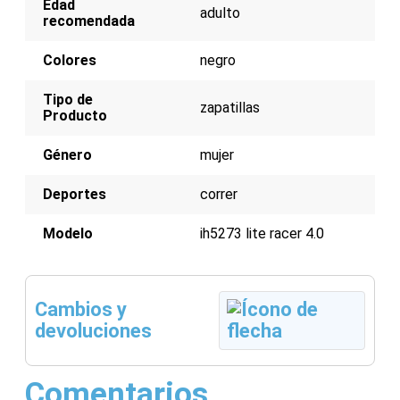
Edad
Parte superior de malla transpirable para una
adulto
recomendada
ventilación óptima
Suela exterior de goma duradera para un agarre
fiable
Colores
negro
Diseño ligero y transpirable
Perfectas para carreras cortas y largas
Tipo de
zapatillas
Producto
Género
mujer
Deportes
correr
Modelo
ih5273 lite racer 4.0
Cambios y
devoluciones
Comentarios