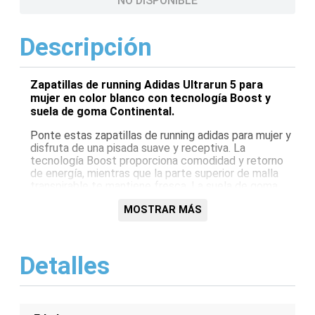
NO DISPONIBLE
Descripción
Zapatillas de running Adidas Ultrarun 5 para
mujer en color blanco con tecnología Boost y
suela de goma Continental.
Ponte estas zapatillas de running adidas para mujer y
disfruta de una pisada suave y receptiva. La
tecnología Boost proporciona comodidad y retorno
de energía, mientras que la parte superior de malla
transpirable te mantiene fresca. La suela de goma
Continental ofrece un agarre excepcional, y los
MOSTRAR MÁS
refuerzos en el talón y la puntera brindan soporte y
durabilidad. Perfectas para tus entrenamientos
diarios o competiciones, estas zapatillas están
diseñadas para ayudarte a alcanzar nuevas metas.
Detalles
Características:
Tecnología Boost para amortiguación y retorno
de energía