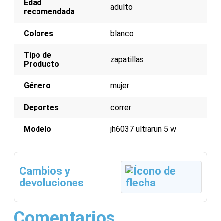
Edad
Parte superior de malla transpirable para mayor
adulto
recomendada
frescura
Suela de goma Continental para agarre
excepcional
Colores
blanco
Refuerzos en el talón y la puntera para soporte
y durabilidad
Tipo de
zapatillas
Producto
Género
mujer
Deportes
correr
Modelo
jh6037 ultrarun 5 w
Cambios y
devoluciones
Comentarios