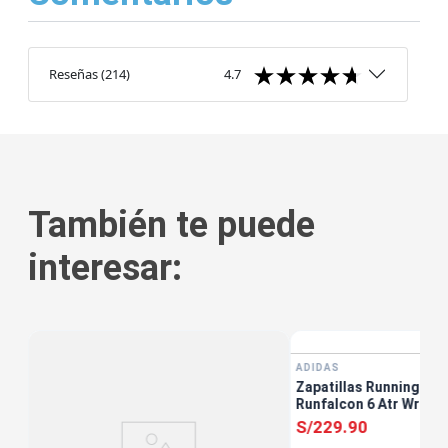
Reseñas
(
214
)
4.7
También te puede
interesar:
ADIDAS
Zapatillas Running Muj
Runfalcon 6 Atr Wr W 
S/
229
.
90