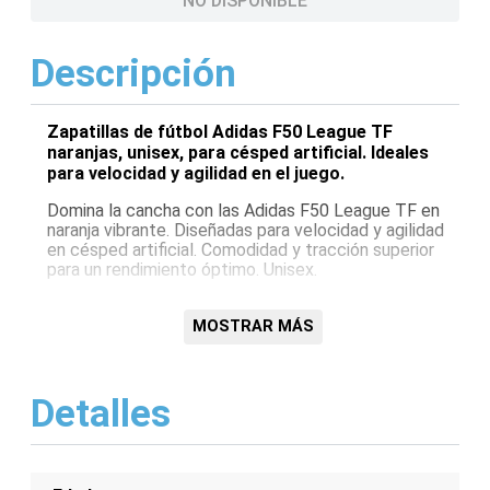
NO DISPONIBLE
Descripción
Zapatillas de fútbol Adidas F50 League TF
naranjas, unisex, para césped artificial. Ideales
para velocidad y agilidad en el juego.
Domina la cancha con las Adidas F50 League TF en
naranja vibrante. Diseñadas para velocidad y agilidad
en césped artificial. Comodidad y tracción superior
para un rendimiento óptimo. Unisex.
Características:
MOSTRAR MÁS
Diseño unisex
Suela TF para césped artificial
Color naranja
Detalles
Modelo Adidas F50 League
Ligereza y agilidad