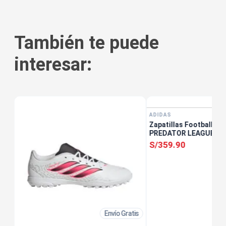
También te puede
interesar:
tis
ADIDAS
Zapatillas Football ad
PREDATOR LEAGUE FT 
S/
359
.
90
Envío Gratis