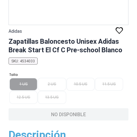
Adidas
Zapatillas Baloncesto Unisex Adidas
Break Start El Cf C Pre-school Blanco
SKU
:
4534033
Talla
1 US
2 US
10.5 US
11.5 US
12.5 US
13.5 US
NO DISPONIBLE
Descripción