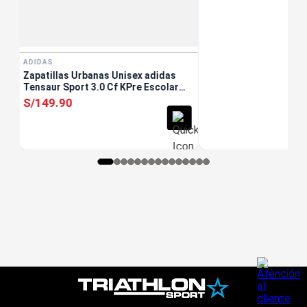
ADIDAS
Zapatillas Urbanas Unisex adidas
Tensaur Sport 3.0 Cf KPre Escolar
Blanco
S/
149
.
90