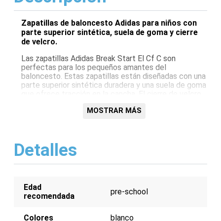
Zapatillas de baloncesto Adidas para niños con
parte superior sintética, suela de goma y cierre
de velcro.
Las zapatillas Adidas Break Start El Cf C son
perfectas para los pequeños amantes del
baloncesto. Estas zapatillas están diseñadas con una
parte superior sintética duradera y una suela de goma
que ofrece tracción en la cancha. El cierre de velcro
garantiza un ajuste seguro y fácil de poner y quitar.
MOSTRAR MÁS
Características:
Parte superior sintética duradera
Detalles
Suela de goma para tracción
Cierre de velcro para un ajuste seguro
Diseño en color blanco
Edad
pre-school
recomendada
Colores
blanco