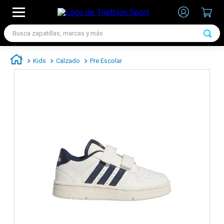
Busca zapatillas, marcas y más
TÉRMINOS MÁS BUSCADOS
Kids
Calzado
Pre Escolar
1
.
zapatillas futbol
2
.
zapatillas nike
3
.
zapatillas adidas hombre
4
.
zapatillas adidas mujer
5
.
chimpunes
6
.
zapatillas nike hombre
7
.
zapatillas nike mujer