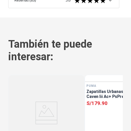
Reseñas
(
83
)
5.0
También te puede
interesar:
PUMA
Zapatillas Urbanas Un
Caven Iii Ac+ PsPre Es
S/
179
.
90