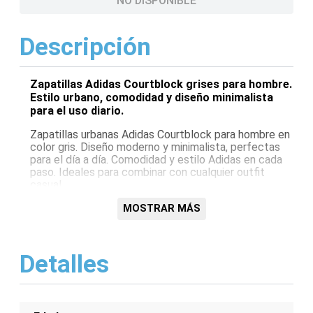
NO DISPONIBLE
Descripción
Zapatillas Adidas Courtblock grises para hombre.
Estilo urbano, comodidad y diseño minimalista
para el uso diario.
Zapatillas urbanas Adidas Courtblock para hombre en
color gris. Diseño moderno y minimalista, perfectas
para el día a día. Comodidad y estilo Adidas en cada
paso. Ideales para combinar con cualquier outfit
casual.
Características:
MOSTRAR MÁS
Diseño urbano moderno
Color gris versátil
Detalles
Comodidad Adidas
Ideales para uso diario
Estilo minimalista