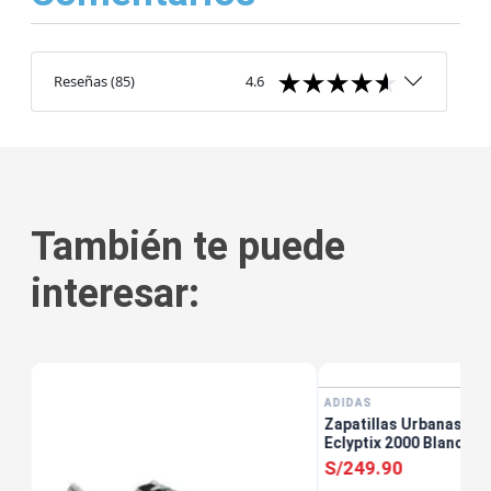
Reseñas
(
85
)
4.6
También te puede
interesar:
ADIDAS
Zapatillas Urbanas Ho
Eclyptix 2000 Blanco
S/
249
.
90