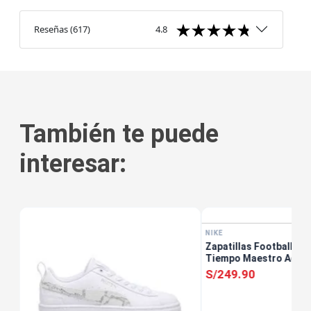
Reseñas
(
617
)
4.8
También te puede
interesar:
NIKE
1
Zapatillas Football Uni
Tiempo Maestro Acade
Rosado
S/
249
.
90