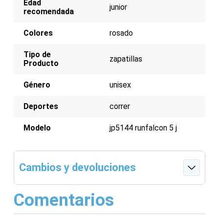
Edad
Parte superior de malla transpirable
junior
recomendada
Cierre de cordones
Entresuela acolchada para amortiguación
Colores
rosado
Tipo de
zapatillas
Producto
Género
unisex
Deportes
correr
Modelo
jp5144 runfalcon 5 j
Cambios y devoluciones
Comentarios