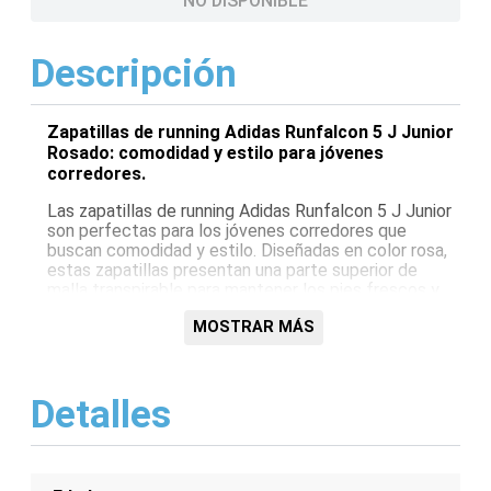
NO DISPONIBLE
Descripción
Zapatillas de running Adidas Runfalcon 5 J Junior
Rosado: comodidad y estilo para jóvenes
corredores.
Las zapatillas de running Adidas Runfalcon 5 J Junior
son perfectas para los jóvenes corredores que
buscan comodidad y estilo. Diseñadas en color rosa,
estas zapatillas presentan una parte superior de
malla transpirable para mantener los pies frescos y
secos. La entresuela acolchada proporciona una
MOSTRAR MÁS
amortiguación sensible, mientras que la suela de
goma duradera ofrece tracción y agarre excelentes.
Con cierre de cordones para un ajuste seguro, las
zapatillas Runfalcon 5 J son imprescindibles para las
Detalles
aventuras diarias.
Características:
Suela de goma duradera para tracción