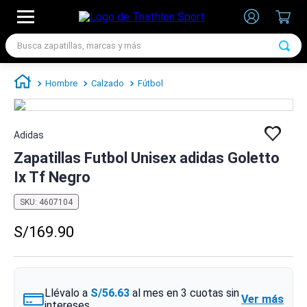
Busca zapatillas, marcas y más
TÉRMINOS MÁS BUSCADOS
Hombre
Calzado
Fútbol
1
.
zapatillas futbol
2
.
zapatillas nike
Adidas
3
.
zapatillas adidas hombre
Zapatillas Futbol Unisex adidas Goletto
4
.
zapatillas adidas mujer
Ix Tf Negro
5
.
chimpunes
SKU
:
4607104
6
.
zapatillas nike hombre
S/
169
.
90
7
.
zapatillas nike mujer
Llévalo a
S/56.63
al mes en
3
cuotas sin
Ver más
intereses.