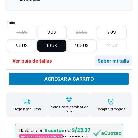
Talla
7.5 US
8 US
8.5 US
9 US
9.5 US
10 US
10.5 US
11 US
Ver guía de tallas
Saber mi talla
AGREGAR A CARRITO
7 días para cambiar de
Llega hoy a Lima
Compra protegida
talla
S/23.27
Llévatelo en
9 cuotas
de
SIN TARJETAS DE CRÉDITO
Conoce más aqui