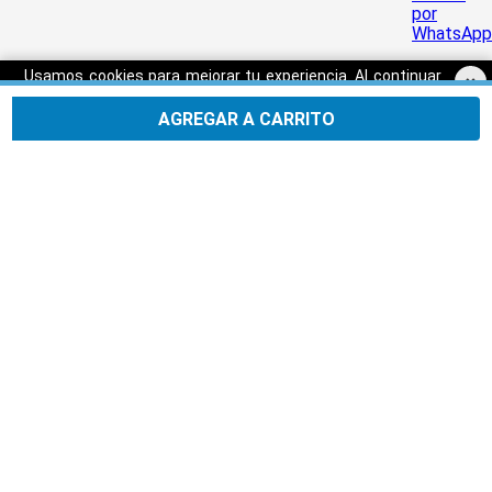
Usamos cookies para mejorar tu experiencia. Al continuar
×
navegando, aceptas nuestra
Política de privacidad.
AGREGAR A CARRITO
Aceptar
SERVICIO AL CLIENTE
TRIATHLON
CONTÁCTANOS
HORARIOS DE ATENCIÓN