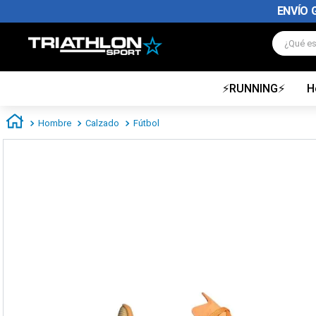
ENVÍO 
¿Qué es
⚡RUNNING⚡
H
TÉRMINOS MÁS BUSCADOS
1
.
zapatillas futbol
Hombre
Calzado
Fútbol
2
.
zapatillas nike
3
.
zapatillas adidas hombre
4
.
zapatillas adidas mujer
5
.
chimpunes
6
.
zapatillas nike hombre
7
.
zapatillas nike mujer
8
.
medias