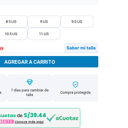
8.5 US
9 US
9.5 US
10.5 US
11 US
as
Saber mi talla
AGREGAR A CARRITO
7 días para cambiar de
a
Compra protegida
talla
S/39.44
cuotas
de
CRÉDITO
Conoce más aqui