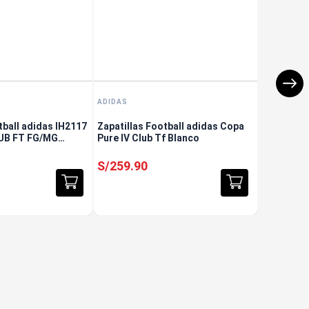
ADIDAS
tball adidas IH2117
Zapatillas Football adidas Copa
UB FT FG/MG
Pure IV Club Tf Blanco
S/
259
.
90