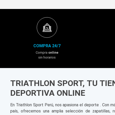
COMPRA 24/7
Compra
online
sin horarios
TRIATHLON SPORT, TU TI
DEPORTIVA ONLINE
En Triathlon Sport Perú, nos apasiona el deporte . Con m
país, ofrecemos una amplia selección de zapatillas, r