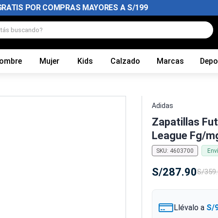
GRATIS POR COMPRAS MAYORES A S/199
tás buscando?
ombre
Mujer
Kids
Calzado
Marcas
Depo
Adidas
Zapatillas Fu
League Fg/mg
SKU
:
4603700
Env
S/
287
.
90
S/
359
.
Llévalo a
S/