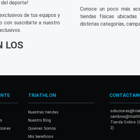
 del deporte!
Conoce un poco más acerc
exclusivos de tus equipos y
tiendas físicas ubicadas
o con suscribirte a nuestro
distintas categorías, campa
xclusivos.
N LOS
ENTE
TRIATHLON
CONTÁCTAN
soluciones@tria
Nuestras tiendas
cambios@triath
es
Nuestro Blog
Tienda Online: (
2)
ciones
Quienes Somos
Mis beneficios