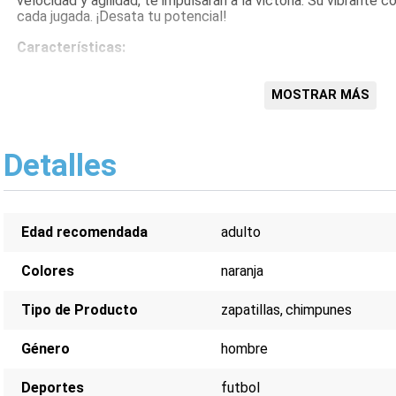
velocidad y agilidad, te impulsarán a la victoria. Su vibrante 
cada jugada. ¡Desata tu potencial!
Características:
Suela FG/MG para césped natural y artificial
Diseño ligero para mayor velocidad
MOSTRAR MÁS
Estética Messi
Color naranja vibrante
Detalles
Edad recomendada
adulto
Colores
naranja
Tipo de Producto
zapatillas
chimpunes
Género
hombre
Deportes
futbol