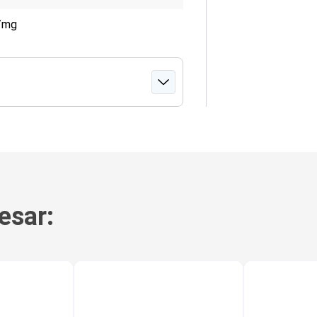
g/mg
esar: