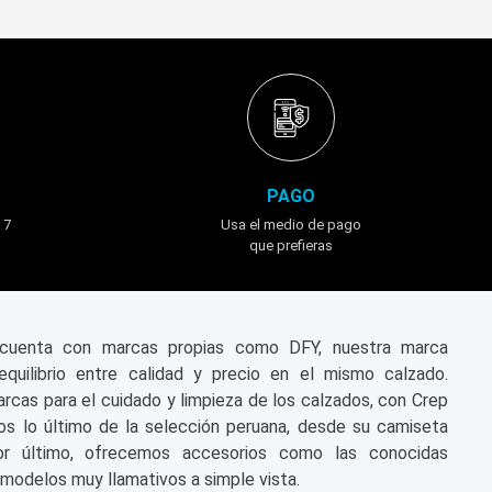
PAGO
 7
Usa el medio de pago
que prefieras
n cuenta con marcas propias como DFY, nuestra marca
equilibrio entre calidad y precio en el mismo calzado.
cas para el cuidado y limpieza de los calzados, con Crep
s lo último de la selección peruana, desde su camiseta
or último, ofrecemos accesorios como las conocidas
modelos muy llamativos a simple vista.