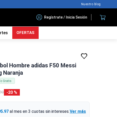
Nuestro blog
Regístrate / Inicia Sesión
rtes
OFERTAS
tbol Hombre adidas F50 Messi
 Naranja
ío Gratis
20 %
90
95.97
al mes en
3
cuotas sin intereses.
Ver más