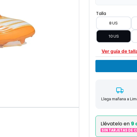
Talla
8 US
10 US
Ver guía de tall
Llega mañana a Lim
Llévatelo en
9 
SIN TARJETAS DE 