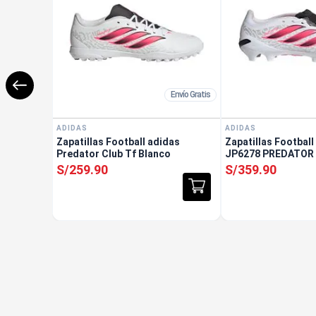
Envío Gratis
ADIDAS
ADIDAS
Zapatillas Football adidas
Zapatillas Football
Predator Club Tf Blanco
JP6278 PREDATOR 
Blanco
S/
259
.
90
S/
359
.
90