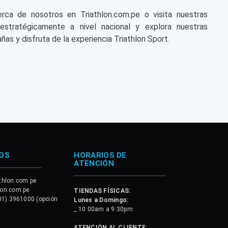
a de nosotros en Triathlon.com.pe o visita nuestras
 estratégicamente a nivel nacional y explora nuestras
ñas y disfruta de la experiencia Triathlon Sport.
OS
HORARIOS DE
ATENCIÓN
thlon.com.pe
lon.com.pe
TIENDAS FÍSICAS:
01) 3961000 (opción
Lunes a Domingo:
_ 10:00am a 9:30pm
.
ATENCIÓN AL CLIENTE: