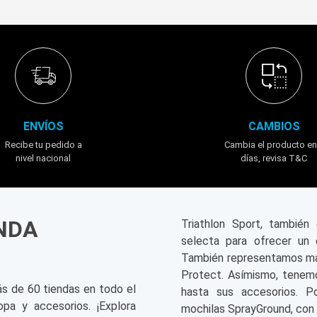
ENVÍOS
CAMBIOS
Recibe tu pedido a
Cambia el producto en
nivel nacional
días, revisa T&C
ENDA
Triathlon Sport, tambié
selecta para ofrecer un 
También representamos mar
Protect. Asímismo, tenemo
ás de 60 tiendas en todo el
hasta sus accesorios. P
opa y accesorios. ¡Explora
mochilas SprayGround, con 