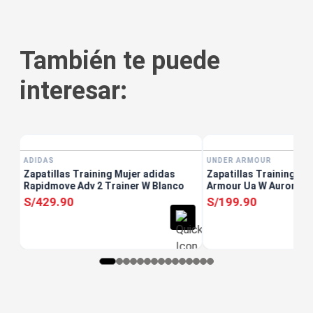
También te puede
interesar:
tis
UNDER ARMOUR
s
Zapatillas Training Mu
Armour Ua W Aurora 3
S/
199
.
90
Envío Gratis