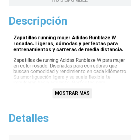
NO DISPONIBLE
Descripción
Zapatillas running mujer Adidas Runblaze W
rosadas. Ligeras, cómodas y perfectas para
entrenamientos y carreras de media distancia.
Zapatillas de running Adidas Runblaze W para mujer
en color rosado. Diseñadas para corredoras que
buscan comodidad y rendimiento en cada kilómetro.
Su amortiguación ligera y su suela flexible te
impulsarán hacia adelante. Perfectas para
entrenamientos diarios y carreras de media distancia.
MOSTRAR MÁS
Características:
Diseño específico para mujer
Detalles
Amortiguación ligera
Suela flexible
Color rosado
Ideales para running y entrenamientos