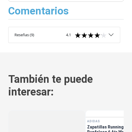
Comentarios
Reseñas
(
9
)
4.1
También te puede
interesar:
ADIDAS
Zapatillas Running Muj
Runfalcon 6 Atr Wr W 