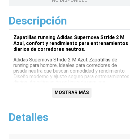
NO DISPONIBLE
Descripción
Zapatillas running Adidas Supernova Stride 2 M
Azul, confort y rendimiento para entrenamientos
diarios de corredores neutros.
Adidas Supernova Stride 2 M Azul: Zapatillas de
running para hombre, ideales para corredores de
pisada neutra que buscan comodidad y rendimiento.
Diseño moderno y ajuste seguro para entrenamientos
diarios. Amortiguación optimizada para una
experiencia de carrera superior.
MOSTRAR MÁS
Características:
Diseño moderno
Detalles
Ajuste seguro
Amortiguación optimizada
Ideales para corredores de pisada neutra
Para entrenamiento diario