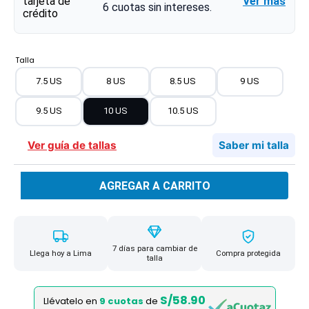
Ver más
6
cuotas sin intereses.
Talla
7.5 US
8 US
8.5 US
9 US
9.5 US
10 US
10.5 US
Ver guía de tallas
Saber mi talla
AGREGAR A CARRITO
7 días para cambiar de
Llega hoy a Lima
Compra protegida
talla
S/58.90
Llévatelo en
9 cuotas
de