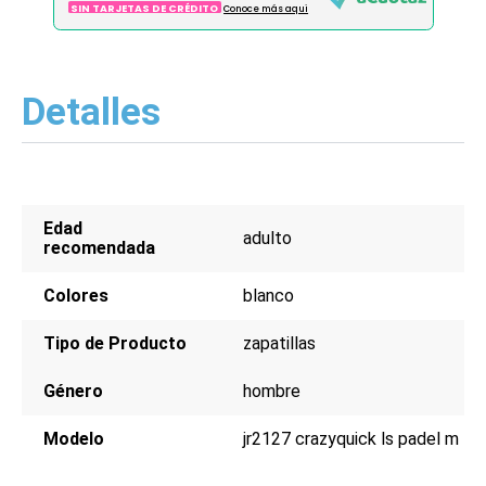
SIN TARJETAS DE CRÉDITO
Conoce más aqui
Detalles
Edad
adulto
recomendada
Colores
blanco
Tipo de Producto
zapatillas
Género
hombre
Modelo
jr2127 crazyquick ls padel m