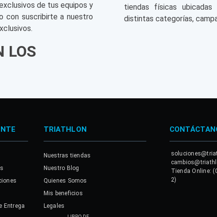
exclusivos de tus equipos y
tiendas físicas ubicadas
o con suscribirte a nuestro
distintas categorías, campa
xclusivos.
N LOS
ENTE
TRIATHLON
CONTÁCTAN
soluciones@tria
Nuestras tiendas
cambios@triath
es
Nuestro Blog
Tienda Online: (
2)
ciones
Quienes Somos
Mis beneficios
e Entrega
Legales
LIBRO DE