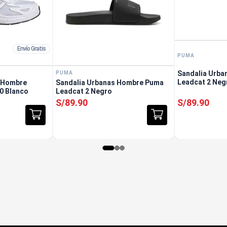
Envío Gratis
PUMA
Sandalia Urb
PUMA
Leadcat 2 Neg
s Hombre
Sandalia Urbanas Hombre Puma
00 Blanco
Leadcat 2 Negro
S/
89
.
90
S/
89
.
90