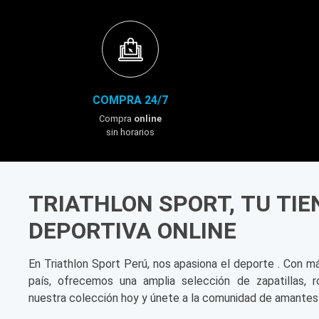
COMPRA 24/7
Compra
online
sin horarios
TRIATHLON SPORT, TU TI
DEPORTIVA ONLINE
En Triathlon Sport Perú, nos apasiona el deporte . Con m
país, ofrecemos una amplia selección de zapatillas, r
nuestra colección hoy y únete a la comunidad de amantes