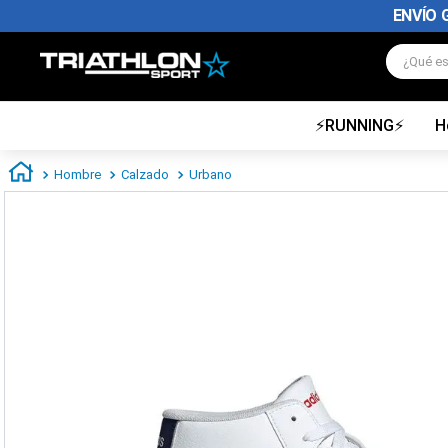
ENVÍO 
¿Qué es
⚡RUNNING⚡
H
TÉRMINOS MÁS BUSCADOS
1
.
zapatillas futbol
Hombre
Calzado
Urbano
2
.
zapatillas nike
3
.
zapatillas adidas hombre
4
.
zapatillas adidas mujer
5
.
chimpunes
6
.
zapatillas nike hombre
7
.
zapatillas nike mujer
8
.
medias