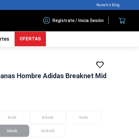
Nuestro blog
Regístrate / Inicia Sesión
rtes
OFERTAS
rbanas Hombre Adidas Breaknet Mid
8 US
8.5 US
9 US
10 US
10.5 US