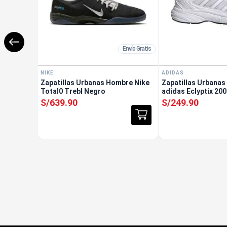
Envío Gratis
NIKE
ADIDAS
Zapatillas Urbanas Hombre Nike
Zapatillas Urbana
Total0 Trebl Negro
adidas Eclyptix 20
S/
639
.
90
S/
249
.
90