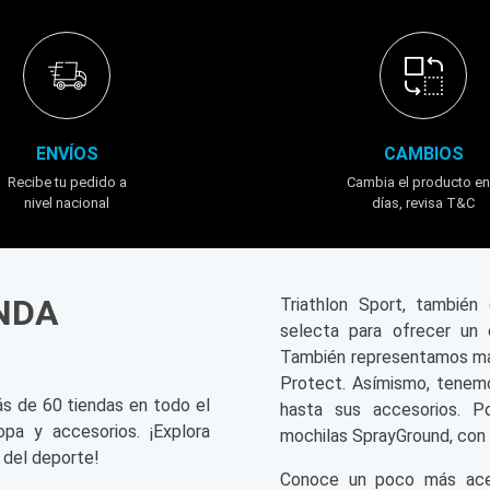
ENVÍOS
CAMBIOS
Recibe tu pedido a
Cambia el producto en
nivel nacional
días, revisa T&C
ENDA
Triathlon Sport, tambié
selecta para ofrecer un 
También representamos mar
Protect. Asímismo, tenemo
ás de 60 tiendas en todo el
hasta sus accesorios. P
opa y accesorios. ¡Explora
mochilas SprayGround, con 
 del deporte!
Conoce un poco más acerc