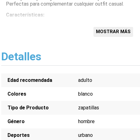
Perfectas para complementar cualquier outfit casual.
Características:
Diseño urbano
Corte medio
MOSTRAR MÁS
Color blanco
Marca Adidas
Para hombre
Detalles
Comodidad para el día a día
Edad recomendada
adulto
Colores
blanco
Tipo de Producto
zapatillas
Género
hombre
Deportes
urbano