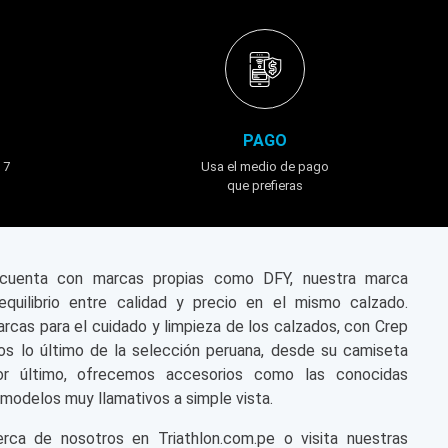
PAGO
 7
Usa el medio de pago
que prefieras
n cuenta con marcas propias como DFY, nuestra marca
equilibrio entre calidad y precio en el mismo calzado.
cas para el cuidado y limpieza de los calzados, con Crep
s lo último de la selección peruana, desde su camiseta
or último, ofrecemos accesorios como las conocidas
modelos muy llamativos a simple vista.
a de nosotros en Triathlon.com.pe o visita nuestras