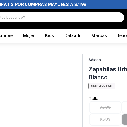
GRATIS POR COMPRAS MAYORES A S/199
tás buscando?
ombre
Mujer
Kids
Calzado
Marcas
Depo
Adidas
Zapatillas U
Blanco
SKU
:
4568941
Talla
7.5 US
9.5 US