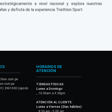
 estratégicamente a nivel nacional y explora nuestras
ñas y disfruta de la experiencia Triathlon Sport.
OS
HORARIOS DE
ATENCIÓN
thlon.com.pe
lon.com.pe
TIENDAS FÍSICAS:
01) 3961000 (opción
Lunes a Domingo:
_ 10:00am a 9:30pm
.
ATENCIÓN AL CLIENTE:
Lunes a Viernes (Días hábiles):
_ 8:30 am - 5:00 pm