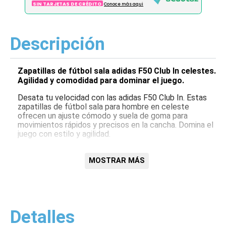
SIN TARJETAS DE CRÉDITO
Conoce más aqui
Descripción
Zapatillas de fútbol sala adidas F50 Club In celestes.
Agilidad y comodidad para dominar el juego.
Desata tu velocidad con las adidas F50 Club In. Estas
zapatillas de fútbol sala para hombre en celeste
ofrecen un ajuste cómodo y suela de goma para
movimientos rápidos y precisos en la cancha. Domina el
juego con estilo y agilidad.
Características:
MOSTRAR MÁS
Diseño ligero
Suela de goma para fútbol sala
Ajuste cómodo
Color celeste
Modelo F50 Club In
Detalles
Para hombre