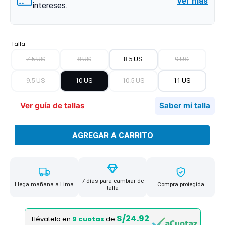
Ver más
intereses.
Talla
7.5 US
8 US
8.5 US
9 US
9.5 US
10 US
10.5 US
11 US
Ver guía de tallas
Saber mi talla
AGREGAR A CARRITO
7 días para cambiar de
Llega mañana a Lima
Compra protegida
talla
S/24.92
Llévatelo en
9 cuotas
de