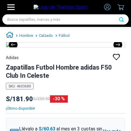
Busca zapatillas, marcas y más
TÉRMINOS MÁS BUSCADOS
Hombre
Calzado
Fútbol
1
.
zapatillas futbol
2
.
zapatillas nike
Adidas
3
.
zapatillas adidas hombre
Zapatillas Futbol Hombre adidas F50
4
.
zapatillas adidas mujer
Club In Celeste
5
.
chimpunes
SKU
:
4603680
6
.
zapatillas nike hombre
S/
181
.
90
30 %
S/
259
.
90
7
.
zapatillas nike mujer
¡Último disponible!
Llévalo a
S/60.63
al mes en
3
cuotas sin