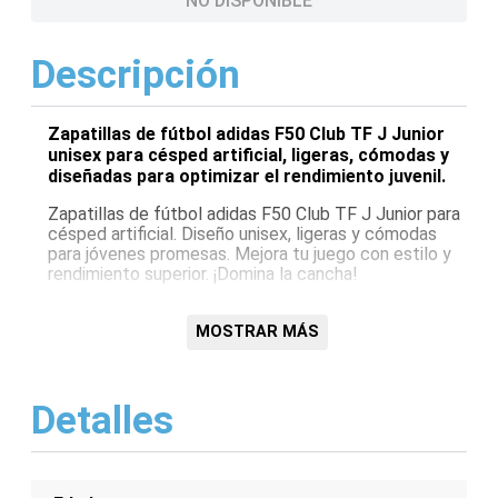
NO DISPONIBLE
Descripción
Zapatillas de fútbol adidas F50 Club TF J Junior
unisex para césped artificial, ligeras, cómodas y
diseñadas para optimizar el rendimiento juvenil.
Zapatillas de fútbol adidas F50 Club TF J Junior para
césped artificial. Diseño unisex, ligeras y cómodas
para jóvenes promesas. Mejora tu juego con estilo y
rendimiento superior. ¡Domina la cancha!
Características:
MOSTRAR MÁS
Diseño unisex
Especial para césped artificial (TF)
Modelo Junior
Detalles
Marca Adidas
Ligereza y comodidad