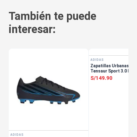
También te puede
interesar:
tis
ADIDAS
Zapatillas Urbanas Un
Tensaur Sport 3.0 KJu
S/
149
.
90
ADIDAS