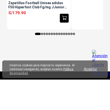
Zapatillas Football Unisex adidas
F50 Hyperfast Club Fg/mg JJunior
Negro
S/
179
.
90
Usamos cookies para mejorar tu experiencia. Al
Aceptar
continuar navegando, aceptas nuestra
Política
de privacidad.