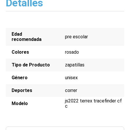
Detalles
Color rosado
Ideal para preescolar
Edad
pre escolar
recomendada
Colores
rosado
Tipo de Producto
zapatillas
Género
unisex
Deportes
correr
js2022 terrex tracefinder cf
Modelo
c