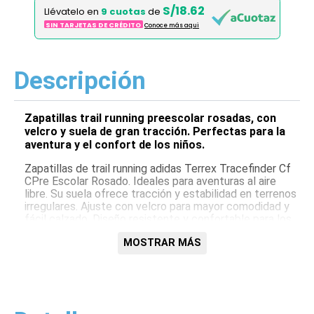
S/18.62
Llévatelo en
9 cuotas
de
SIN TARJETAS DE CRÉDITO
Conoce más aqui
Descripción
Zapatillas trail running preescolar rosadas, con
velcro y suela de gran tracción. Perfectas para la
aventura y el confort de los niños.
Zapatillas de trail running adidas Terrex Tracefinder Cf
CPre Escolar Rosado. Ideales para aventuras al aire
libre. Su suela ofrece tracción y estabilidad en terrenos
irregulares. Ajuste con velcro para mayor comodidad y
fácil calzado. Diseño resistente y confortable para los
más pequeños.
MOSTRAR MÁS
Características:
Suela Traxion para agarre óptimo
Cierre con velcro para ajuste fácil
Diseño resistente para trail