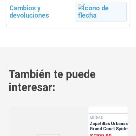
Cambios y
devoluciones
También te puede
interesar:
tis
ADIDAS
orce
Zapatillas Urbanas Un
Grand Court Spider-ma
Escolar Blanco
S/
209
.
90