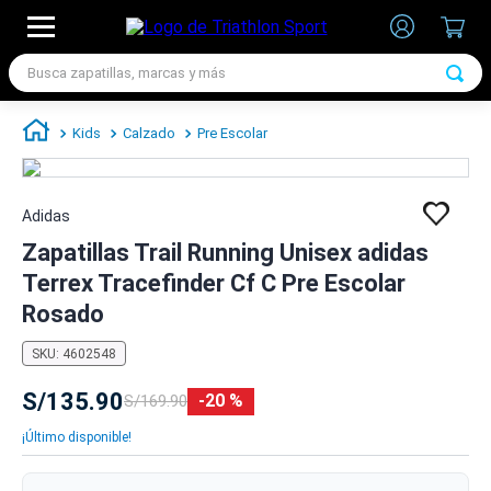
Busca zapatillas, marcas y más
TÉRMINOS MÁS BUSCADOS
Kids
Calzado
Pre Escolar
1
.
zapatillas futbol
2
.
zapatillas nike
Adidas
3
.
zapatillas adidas hombre
Zapatillas Trail Running Unisex adidas
4
.
chimpunes
Terrex Tracefinder Cf C Pre Escolar
5
.
zapatillas adidas mujer
Rosado
6
.
zapatillas nike hombre
SKU
:
4602548
7
.
zapatillas nike mujer
S/
135
.
90
20 %
S/
169
.
90
¡Último disponible!