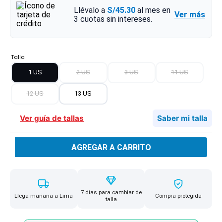
Llévalo a
S/45.30
al mes en
Ver más
3
cuotas sin intereses.
Talla
1 US
2 US
3 US
11 US
12 US
13 US
Ver guía de tallas
Saber mi talla
AGREGAR A CARRITO
7 días para cambiar de
Llega mañana a Lima
Compra protegida
talla