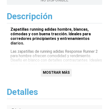
NO DISPONIBLE
Descripción
Zapatillas running adidas hombre, blancas,
cómodas y con buena tracción. Ideales para
corredores principiantes y entrenamientos
diarios.
Las zapatillas de running adidas Response Runner 2
para hombre ofrecen comodidad y rendimiento.
Diseño en blanco con detalles contrastantes. Ideales
para corredores principiantes y entrenamientos
diarios. Amortiguación ligera y suela resistente para
MOSTRAR MÁS
mayor tracción.
Características:
Detalles
Diseño ligero
Amortiguación cómoda
Suela de goma resistente
Ideal para principiantes
Color blanco