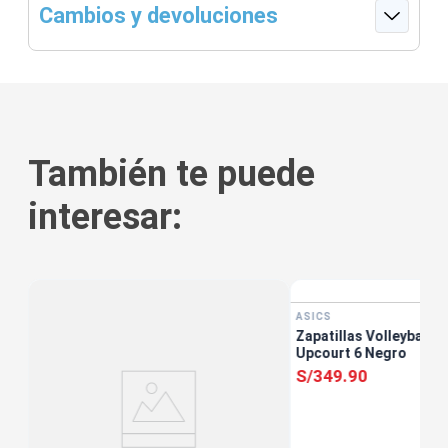
Cambios y devoluciones
También te puede
interesar:
tis
ASICS
Zapatillas Volleyball M
Upcourt 6 Negro
S/
349
.
90