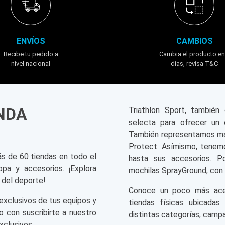
ENVÍOS
CAMBIOS
Recibe tu pedido a
Cambia el producto en
nivel nacional
días, revisa T&C
ENDA
Triathlon Sport, tambié
selecta para ofrecer un 
También representamos mar
Protect. Asímismo, tenemo
ás de 60 tiendas en todo el
hasta sus accesorios. P
opa y accesorios. ¡Explora
mochilas SprayGround, con 
 del deporte!
Conoce un poco más acerc
exclusivos de tus equipos y
tiendas físicas ubicadas
o con suscribirte a nuestro
distintas categorías, campa
xclusivos.