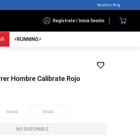
Nuestro blog
Regístrate / Inicia Sesión
AS
⚡RUNNING⚡
rrer Hombre Calibrate Rojo
9.5 US
10 US
NO DISPONIBLE