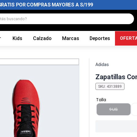
GRATIS POR COMPRAS MAYORES A S/199
tás buscando?
r
Kids
Calzado
Marcas
Deportes
OFERT
Adidas
Zapatillas Co
SKU
:
4313889
Talla
9 US