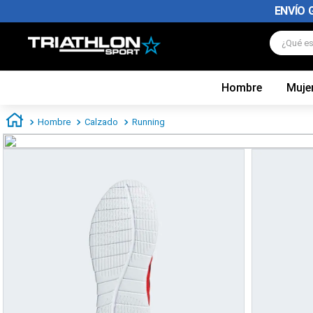
ENVÍO 
¿Qué es
Hombre
Muje
TÉRMINOS MÁS BUSCADOS
1
.
zapatillas futbol
Hombre
Calzado
Running
2
.
zapatillas nike
3
.
zapatillas adidas hombre
4
.
zapatillas adidas mujer
5
.
chimpunes
6
.
zapatillas nike hombre
7
.
zapatillas nike mujer
8
.
medias