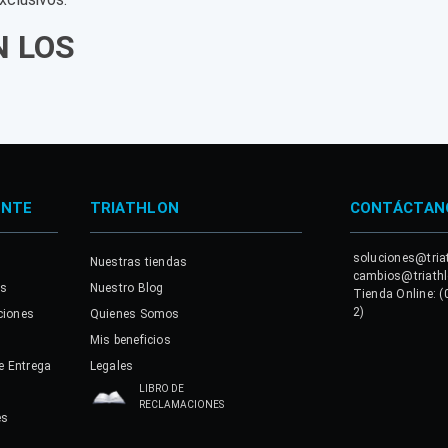
N LOS
ENTE
TRIATHLON
CONTÁCTAN
soluciones@tria
Nuestras tiendas
cambios@triath
es
Nuestro Blog
Tienda Online: (
2)
ciones
Quienes Somos
Mis beneficios
e Entrega
Legales
LIBRO DE
RECLAMACIONES
es