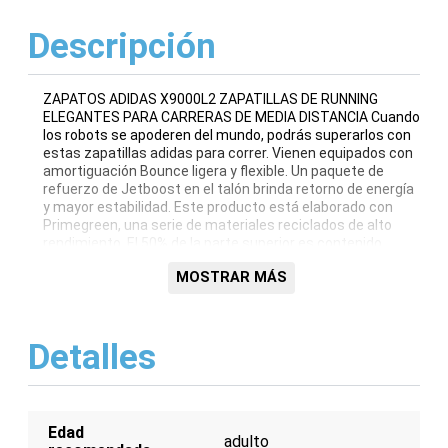
Descripción
ZAPATOS ADIDAS X9000L2 ZAPATILLAS DE RUNNING
ELEGANTES PARA CARRERAS DE MEDIA DISTANCIA Cuando
los robots se apoderen del mundo, podrás superarlos con
estas zapatillas adidas para correr. Vienen equipados con
amortiguación Bounce ligera y flexible. Un paquete de
refuerzo de Jetboost en el talón brinda retorno de energía
y mayor estabilidad. Este producto está elaborado con
Primegreen, una serie de materiales reciclados de alto
rendimiento. El 50% de la parte superior es contenido
reciclado. DETALLES Ajuste regular Cierre de cordones
MOSTRAR MÁS
Parte superior textil Entresuela Boost and Bounce Forro
textil Peso: 304 g (talla UK: 5.5) Caída de la entresuela: 8
mm (talón 21,5 mm / antepié 13,5 mm) Suela de goma
Primegreen Color: Púrpura hielo / Plateado metálico /
Detalles
Púrpura heredado
Edad
adulto