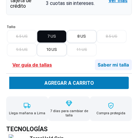
Ver más
3
cuotas sin intereses.
Talla
6.5 US
7 US
8 US
8.5 US
9.5 US
10 US
11 US
Ver guía de tallas
Saber mi talla
AGREGAR A CARRITO
7 días para cambiar de
Llega mañana a Lima
Compra protegida
talla
TECNOLOGÍAS