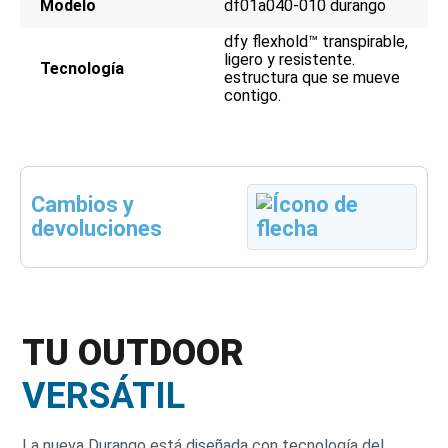
Modelo
df01a040-010 durango
dfy flexhold™ transpirable,
ligero y resistente.
Tecnología
estructura que se mueve
contigo.
Cambios y
devoluciones
TU OUTDOOR
VERSÁTIL
La nueva Durango está diseñada con tecnología del