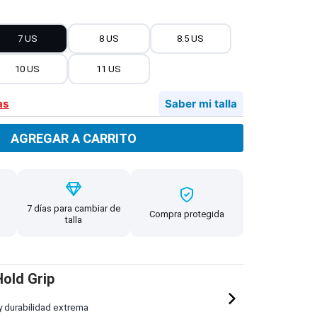
7 US
8 US
8.5 US
10 US
11 US
as
Saber mi talla
AGREGAR A CARRITO
7 días para cambiar de
Compra protegida
talla
old Grip
y durabilidad extrema