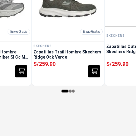
Envío Gratis
Envío Gratis
SKECHERS
Zapatillas Ou
SKECHERS
Skechers Ridg
r Hombre
Zapatillas Trail Hombre Skechers
hiker Sl Cc M
Ridge Oak Verde
S/
259
.
90
S/
259
.
90