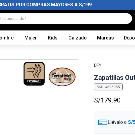
GRATIS POR COMPRAS MAYORES A S/199
tás buscando?
ombre
Mujer
Kids
Calzado
Marcas
Depo
DFY
Zapatillas O
SKU
:
4595955
S/
179
.
90
Llévalo a
S/