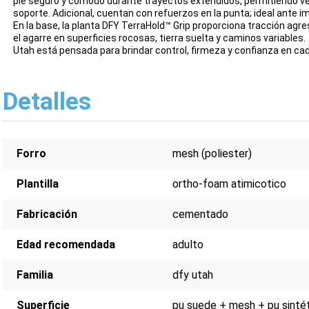
pie seguro y cómodo durante trayectos extendidos, permitiendo v
soporte. Adicional, cuentan con refuerzos en la punta; ideal ante i
En la base, la planta DFY TerraHold™ Grip proporciona tracción agr
el agarre en superficies rocosas, tierra suelta y caminos variables.
Utah está pensada para brindar control, firmeza y confianza en c
Detalles
Forro
mesh (poliester)
Plantilla
ortho-foam atimicotico
Fabricación
cementado
Edad recomendada
adulto
Familia
dfy utah
Superficie
pu suede + mesh + pu sinté