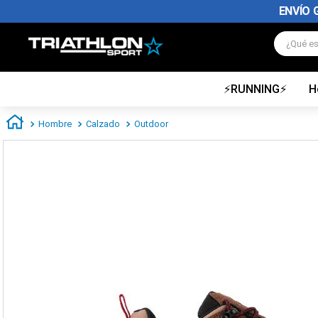
ENVÍO 
¿Qué es
⚡RUNNING⚡
H
TÉRMINOS MÁS BUSCADOS
1
.
zapatillas futbol
Hombre
Calzado
Outdoor
2
.
zapatillas nike
3
.
zapatillas adidas hombre
4
.
zapatillas adidas mujer
5
.
chimpunes
6
.
zapatillas nike hombre
7
.
zapatillas nike mujer
8
.
medias