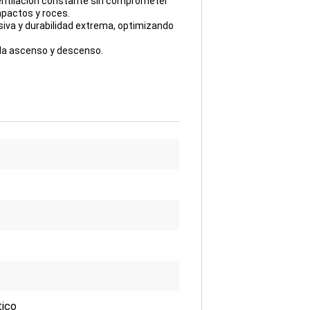
entilación constante sin comprometer
mpactos y roces.
esiva y durabilidad extrema, optimizando
ada ascenso y descenso.
tico