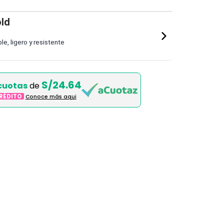
ld
le, ligero y resistente
S/24.64
cuotas
de
CRÉDITO
Conoce más aqui