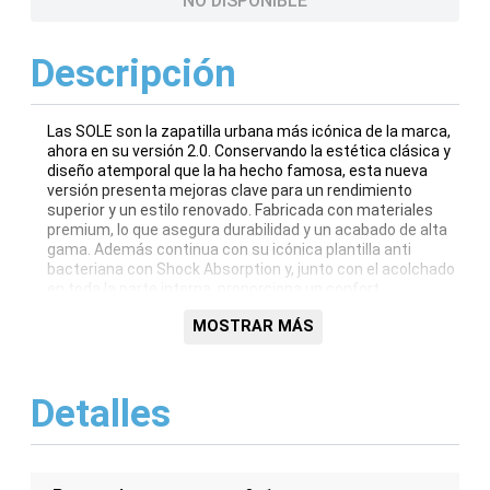
NO DISPONIBLE
Descripción
Las SOLE son la zapatilla urbana más icónica de la marca,
ahora en su versión 2.0. Conservando la estética clásica y
diseño atemporal que la ha hecho famosa, esta nueva
versión presenta mejoras clave para un rendimiento
superior y un estilo renovado. Fabricada con materiales
premium, lo que asegura durabilidad y un acabado de alta
gama. Además continua con su icónica plantilla anti
bacteriana con Shock Absorption y, junto con el acolchado
en toda la parte interna, proporciona un confort
excepcional en cada paso. La nueva SOLE 2.0 ofrece un
MOSTRAR MÁS
diseño renovado con combinaciones de colores frescos y
modernos que están en tendencia, ideales para quienes
buscan un toque moderno y fresco. Su planta de caucho
ofrece resistencia y tracción, asegurando durabilidad para
Detalles
el uso diario. Con la nueva SOLE 2.0, obtienes un calzado
urbano que destaca no solo por su estilo, sino también por
su tecnología de confort mejorada. Fabricada con
materiales premium, lo que asegura durabilidad y un
acabado de alta gama. Su planta de caucho ofrece