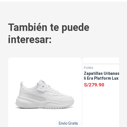
También te puede
interesar:
tis
PUMA
Zapatillas Urbanas Mu
Ii Era Platform Lux Roj
S/
279
.
90
Envío Gratis