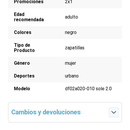
Promociones
2x1
resistencia y tracción, asegurando durabilidad para el uso
diario. Plantilla anti bacteriana con tecnologia SHOCK
Edad
BSORPTION de 5mm.
adulto
recomendada
Colores
negro
Tipo de
zapatillas
Producto
Género
mujer
Deportes
urbano
Modelo
df02a020-010 sole 2.0
Cambios y devoluciones