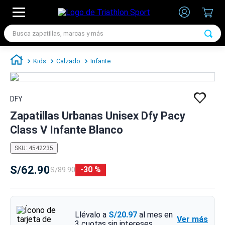
Busca zapatillas, marcas y más
TÉRMINOS MÁS BUSCADOS
Kids
Calzado
Infante
1
.
zapatillas futbol
2
.
zapatillas nike
DFY
3
.
zapatillas adidas hombre
Zapatillas Urbanas Unisex Dfy Pacy
4
.
chimpunes
Class V Infante Blanco
5
.
zapatillas adidas mujer
SKU
:
4542235
6
.
zapatillas nike hombre
S/
62
.
90
30 %
S/
89
.
90
7
.
zapatillas nike mujer
Llévalo a
S/20.97
al mes en
Ver más
3
cuotas sin intereses.