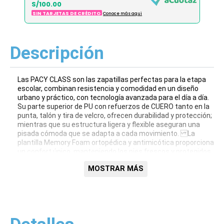
S/100.00
SIN TARJETAS DE CRÉDITO
Conoce más aqui
Descripción
Las PACY CLASS son las zapatillas perfectas para la etapa
escolar, combinan resistencia y comodidad en un diseño
urbano y práctico, con tecnología avanzada para el día a día.
Su parte superior de PU con refuerzos de CUERO tanto en la
punta, talón y tira de velcro, ofrecen durabilidad y protección;
mientras que su estructura ligera y flexible aseguran una
pisada cómoda que se adapta a cada movimiento. La
plantilla Memory Foam ortopédica y antimicótica proporciona
un confort único, manteniendo los pies frescos y protegidos.
La suela de TPR es resistente al deslizamiento y a la flexión,
MOSTRAR MÁS
garantizando durabilidad y tracción en cualquier superficie,
perfectas para enfrentar todo tipo de terrenos, ¡sin perder un
ápice de confort! Plantilla de Memory Foam ortopédica y
antimicótica que proporciona un confort único, manteniendo
los pies frescos y protegidos. Para un ajuste perfecto y
practicidad para los más pequeños incluyen pasadores
elásticos y una tira de velcro.