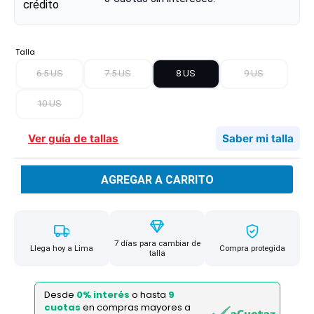
Talla
6.5 US
7.5 US
8 US
9 US
10 US
Ver guía de tallas
Saber mi talla
AGREGAR A CARRITO
7 días para cambiar de
Llega hoy a Lima
Compra protegida
talla
Desde
0% interés
o hasta
9
cuotas
en compras mayores a