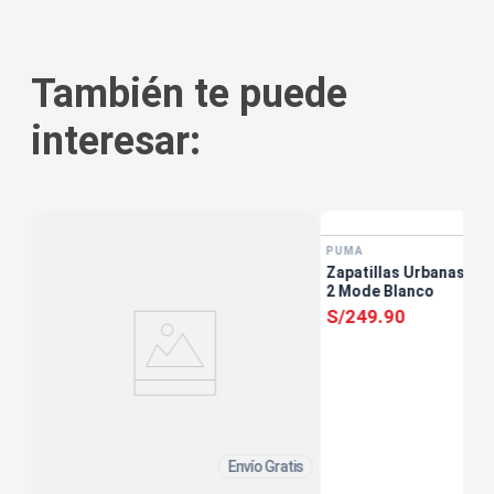
También te puede
interesar:
tis
PUMA
Zapatillas Urbanas Muj
2 Mode Blanco
S/
249
.
90
Envío Gratis