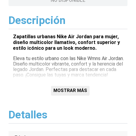
NO DISPONIBLE
Descripción
Zapatillas urbanas Nike Air Jordan para mujer,
diseño multicolor llamativo, confort superior y
estilo icónico para un look moderno.
Eleva tu estilo urbano con las Nike Wmns Air Jordan.
Diseño multicolor vibrante, confort y la herencia del
legado Jordan. Perfectas para destacar en cada
paso. ¡Consigue las tuyas y marca tendencia!
Características:
MOSTRAR MÁS
Diseño multicolor único
Amortiguación Air Jordan
Construcción duradera
Detalles
Estilo urbano moderno
Comodidad superior