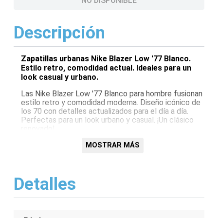
NO DISPONIBLE
Descripción
Zapatillas urbanas Nike Blazer Low '77 Blanco.
Estilo retro, comodidad actual. Ideales para un
look casual y urbano.
Las Nike Blazer Low '77 Blanco para hombre fusionan
estilo retro y comodidad moderna. Diseño icónico de
los 70 con detalles actualizados para el día a día.
Perfectas para un look urbano y casual. ¡Un clásico
renovado!
Características:
MOSTRAR MÁS
Diseño retro de los 70
Parte superior de cuero blanco
Detalles
Suela de goma duradera
Logotipo Nike Swoosh clásico
Comodidad para el día a día