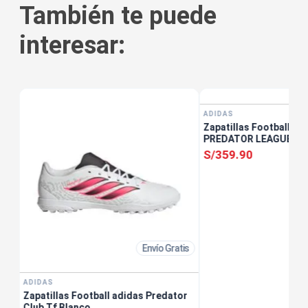
También te puede
interesar:
tis
ADIDAS
Zapatillas Football ad
PREDATOR LEAGUE FT 
S/
359
.
90
Envío Gratis
ADIDAS
Zapatillas Football adidas Predator
Club Tf Blanco