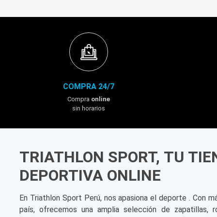
COMPRA 24/7
Compra
online
sin horarios
TRIATHLON SPORT, TU TI
DEPORTIVA ONLINE
En Triathlon Sport Perú, nos apasiona el deporte . Con m
país, ofrecemos una amplia selección de zapatillas, r