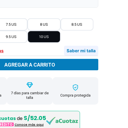
7.5 US
8 US
8.5 US
9.5 US
10 US
as
Saber mi talla
AGREGAR A CARRITO
7 días para cambiar de
a
Compra protegida
talla
S/52.05
cuotas
de
CRÉDITO
Conoce más aqui