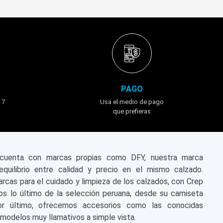
PAGO
 7
Usa el medio de pago
que prefieras
n cuenta con marcas propias como DFY, nuestra marca
equilibrio entre calidad y precio en el mismo calzado.
cas para el cuidado y limpieza de los calzados, con Crep
s lo último de la selección peruana, desde su camiseta
or último, ofrecemos accesorios como las conocidas
modelos muy llamativos a simple vista.