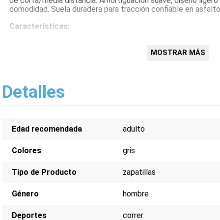
de corta/media distancia. Amortiguación suave, diseño ligero
comodidad. Suela duradera para tracción confiable en asfalto
Características:
Amortiguación suave
Diseño ligero y transpirable
MOSTRAR MÁS
Suela duradera
Ideal para entrenamiento diario
Perfectas para carreras cortas/medias
Detalles
Edad recomendada
adulto
Colores
gris
Tipo de Producto
zapatillas
Género
hombre
Deportes
correr