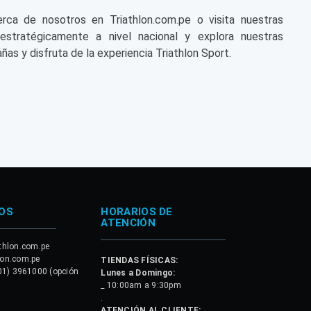
a de nosotros en Triathlon.com.pe o visita nuestras
 estratégicamente a nivel nacional y explora nuestras
ñas y disfruta de la experiencia Triathlon Sport.
OS
HORARIOS DE
ATENCIÓN
thlon.com.pe
lon.com.pe
TIENDAS FÍSICAS:
01) 3961000 (opción
Lunes a Domingo:
_ 10:00am a 9:30pm
.
ATENCIÓN AL CLIENTE: