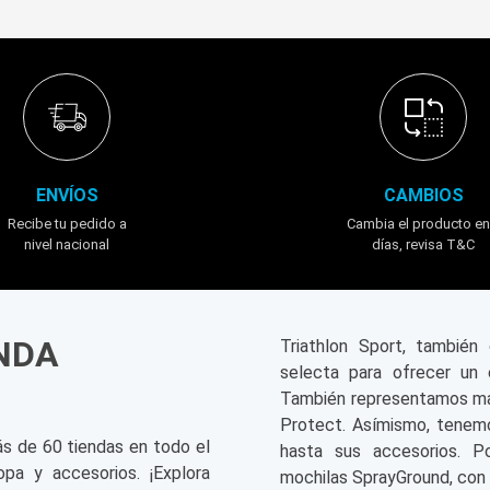
ENVÍOS
CAMBIOS
Recibe tu pedido a
Cambia el producto en
nivel nacional
días, revisa T&C
ENDA
Triathlon Sport, tambié
selecta para ofrecer un 
También representamos mar
Protect. Asímismo, tenemo
ás de 60 tiendas en todo el
hasta sus accesorios. P
opa y accesorios. ¡Explora
mochilas SprayGround, con 