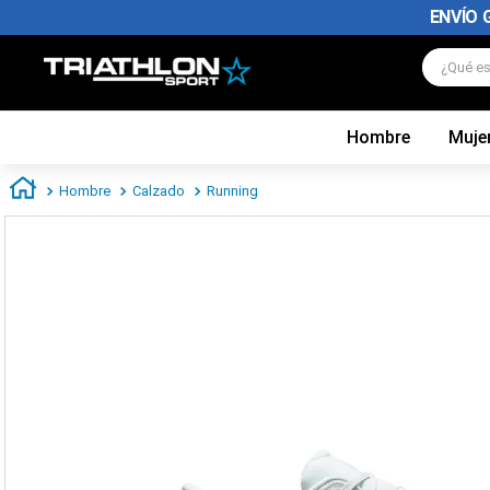
ENVÍO 
¿Qué es
Hombre
Muje
TÉRMINOS MÁS BUSCADOS
1
.
zapatillas futbol
Hombre
Calzado
Running
2
.
zapatillas nike
3
.
zapatillas adidas hombre
4
.
zapatillas adidas mujer
5
.
chimpunes
6
.
zapatillas nike hombre
7
.
zapatillas nike mujer
8
.
medias