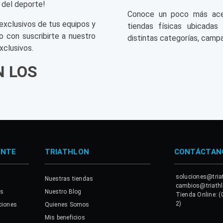
 del deporte!
Conoce un poco más acerc
exclusivos de tus equipos y
tiendas físicas ubicadas
o con suscribirte a nuestro
distintas categorías, campa
xclusivos.
N LOS
ENTE
TRIATHLON
CONTÁCTAN
soluciones@tria
Nuestras tiendas
cambios@triath
es
Nuestro Blog
Tienda Online: (
2)
ciones
Quienes Somos
Mis beneficios