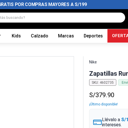
GRATIS POR COMPRAS MAYORES A S/199
tás buscando?
r
Kids
Calzado
Marcas
Deportes
OFERT
Nike
Zapatillas Ru
SKU
:
4602735
Env
S/
379
.
90
¡Último disponible!
Llévalo a
S/
intereses.