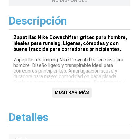
NO DISPONIBLE
Descripción
Zapatillas Nike Downshifter grises para hombre,
ideales para running. Ligeras, cómodas y con
buena tracción para corredores principiantes.
Zapatillas de running Nike Downshifter en gris para
hombre. Diseño ligero y transpirable ideal para
corredores principiantes. Amortiguación suave y
duradera para mayor comodidad en cada pisada.
Suela de goma con tracción óptima. ¡Rendimiento y
estilo en cada carrera!
MOSTRAR MÁS
Características:
Diseño ligero y transpirable
Detalles
Amortiguación suave
Suela de goma con tracción
Ideales para principiantes
Color: Gris