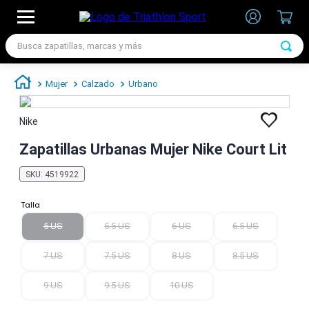
Busca zapatillas, marcas y más
TÉRMINOS MÁS BUSCADOS
Mujer
Calzado
Urbano
1
.
zapatillas futbol
2
.
zapatillas nike
Nike
3
.
zapatillas adidas hombre
Zapatillas Urbanas Mujer Nike Court Lit
4
.
zapatillas adidas mujer
SKU
:
4519922
5
.
chimpunes
Talla
6
.
zapatillas nike hombre
5 US
5.5 US
6 US
6.5 US
7
.
zapatillas nike mujer
7 US
7.5 US
8 US
8.5 US
9 US
9.5 US
10 US