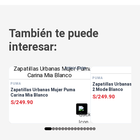
También te puede
interesar:
tis
PUMA
Zapatillas Urbanas Muj
2 Mode Blanco
S/
249
.
90
Envío Gratis