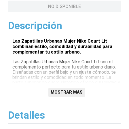
NO DISPONIBLE
Descripción
Las Zapatillas Urbanas Mujer Nike Court Lit
combinan estilo, comodidad y durabilidad para
complementar tu estilo urbano.
Las Zapatillas Urbanas Mujer Nike Court Lit son el
complemento perfecto para tu estilo urbano diario.
Diseñadas con un perfil bajo y un ajuste cómodo, te
brindan estilo y comodidad en todo momento. La
parte superior de cuero sintético ofrece durabilidad y
un aspecto elegante, mientras que la entresuela de
MOSTRAR MÁS
espuma proporciona amortiguación y soporte. La
suela de goma te garantiza tracción y estabilidad en
cualquier superficie.
Detalles
Características:
Perfil bajo para mayor comodidad y estilo
Parte superior de cuero sintético para