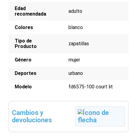
durabilidad y elegancia
Edad
Entresuela de espuma para amortiguación y
adulto
recomendada
soporte
Suela de goma para tracción y estabilidad
Colores
blanco
Tipo de
zapatillas
Producto
Género
mujer
Deportes
urbano
Modelo
fd6575-100 court lit
Cambios y
devoluciones