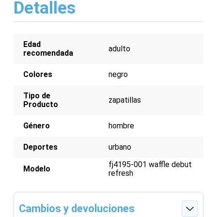
Detalles
Entresuela de espuma para amortiguación ligera
Suela exterior de goma para tracción duradera
Diseño elegante y versátil
Edad
adulto
recomendada
Colores
negro
Tipo de
zapatillas
Producto
Género
hombre
Deportes
urbano
fj4195-001 waffle debut
Modelo
refresh
Cambios y devoluciones