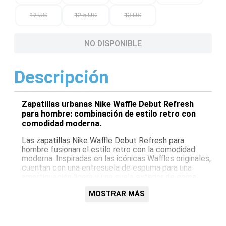
12 US
12.5 US
13 US
NO DISPONIBLE
Descripción
Zapatillas urbanas Nike Waffle Debut Refresh
para hombre: combinación de estilo retro con
comodidad moderna.
Las zapatillas Nike Waffle Debut Refresh para
hombre fusionan el estilo retro con la comodidad
moderna. Inspiradas en las icónicas Waffles originales,
cuentan con una entresuela de espuma para una
amortiguación ligera y una suela exterior de goma
para una tracción duradera. Su diseño elegante y su
MOSTRAR MÁS
combinación de colores neutros las convierten en una
opción versátil para uso diario.
Características: