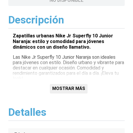
NO DISPONIBLE
Descripción
Zapatillas urbanas Nike Jr Superfly 10 Junior
Naranja: estilo y comodidad para jóvenes
dinámicos con un diseño llamativo.
Las Nike Jr Superfly 10 Junior Naranja son ideales
para jóvenes con estilo. Diseño urbano y vibrante para
destacar en cualquier ocasión. Comodidad y
rendimiento garantizados para el día a día. ¡Eleva tu
look!
Características:
MOSTRAR MÁS
Diseño urbano y moderno
Color naranja vibrante
Detalles
Comodidad duradera
Ideales para uso diario
Modelo unisex
Para jóvenes