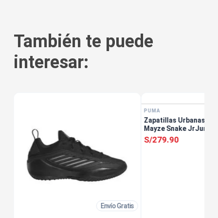
También te puede
interesar:
PUMA
8
Zapatillas Urbanas Un
o
Mayze Snake JrJunior
S/
279
.
90
Envío Gratis