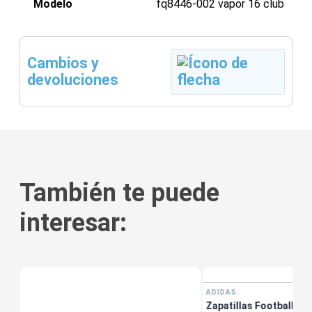
Modelo
fq8446-002 vapor 16 club
Cambios y
devoluciones
También te puede
interesar:
tis
ADIDAS
Zapatillas Football ad