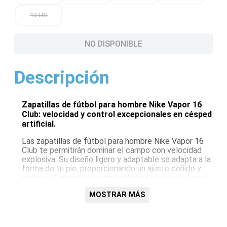
13 US
NO DISPONIBLE
Descripción
Zapatillas de fútbol para hombre Nike Vapor 16
Club: velocidad y control excepcionales en césped
artificial.
Las zapatillas de fútbol para hombre Nike Vapor 16
Club te permitirán dominar el campo con velocidad
explosiva. Su diseño ligero y adaptable se adapta a la
forma de tu pie, proporcionando un ajuste ceñido y
cómodo. La parte superior sintética ofrece un toque
preciso y durabilidad, mientras que la suela exterior
MOSTRAR MÁS
de goma texturizada proporciona una tracción
excepcional en superficies de césped artificial.Mejora
tu juego con las zapatillas de fútbol Nike Vapor 16
Club.