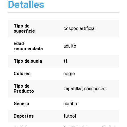
Detalles
Características:
Parte superior sintética para un toque preciso
Ajuste ceñido y cómodo para una mayor
Tipo de
estabilidad
césped artificial
superficie
Suela exterior de goma texturizada para una
tracción óptima en césped artificial
Diseño ligero para una velocidad explosiva
Edad
adulto
recomendada
Tipo de suela
tf
Colores
negro
Tipo de
zapatillas
chimpunes
Producto
Género
hombre
Deportes
futbol