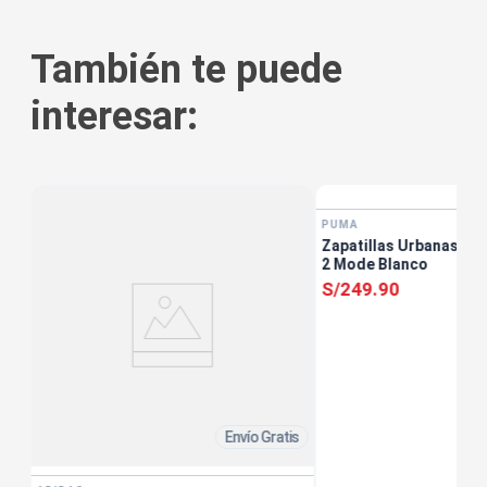
También te puede
interesar:
tis
PUMA
Zapatillas Urbanas Muj
2 Mode Blanco
S/
249
.
90
Envío Gratis