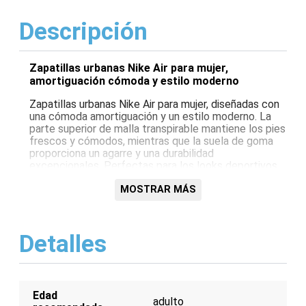
Descripción
Zapatillas urbanas Nike Air para mujer,
amortiguación cómoda y estilo moderno
Zapatillas urbanas Nike Air para mujer, diseñadas con
una cómoda amortiguación y un estilo moderno. La
parte superior de malla transpirable mantiene los pies
frescos y cómodos, mientras que la suela de goma
proporciona un agarre y una durabilidad
excepcionales. Perfectas para los looks deportivos
Características:
MOSTRAR MÁS
Amortiguación Nike Air para una comodidad
excepcional
Detalles
Parte superior de malla transpirable para una
óptima ventilación
Suela de goma duradera para un agarre y
estabilidad mejorados
Edad
adulto