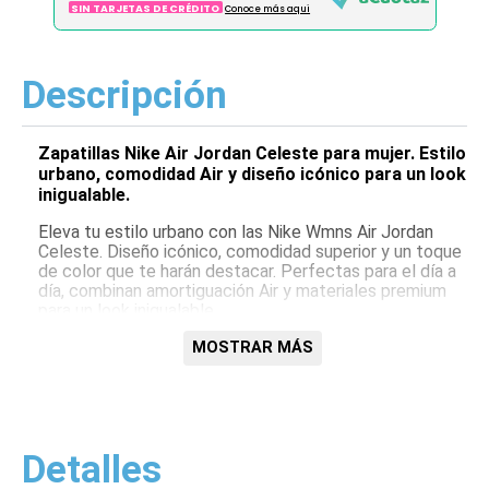
SIN TARJETAS DE CRÉDITO
Conoce más aqui
Descripción
Zapatillas Nike Air Jordan Celeste para mujer. Estilo
urbano, comodidad Air y diseño icónico para un look
inigualable.
Eleva tu estilo urbano con las Nike Wmns Air Jordan
Celeste. Diseño icónico, comodidad superior y un toque
de color que te harán destacar. Perfectas para el día a
día, combinan amortiguación Air y materiales premium
para un look inigualable.
Características:
MOSTRAR MÁS
Diseño Air Jordan icónico
Amortiguación Air para comodidad
Color celeste moderno
Materiales premium
Detalles
Ideales para uso diario