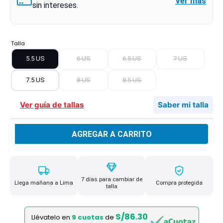
Ver más
sin intereses.
Talla
5.5 US
6 US
6.5 US
7 US
7.5 US
8 US
8.5 US
Ver guía de tallas
Saber mi talla
AGREGAR A CARRITO
7 días para cambiar de
Llega mañana a Lima
Compra protegida
talla
S/86.30
Llévatelo en
9 cuotas
de