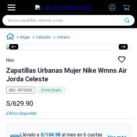
Busca zapatillas, marcas y más
TÉRMINOS MÁS BUSCADOS
Mujer
Calzado
Urbano
1
.
zapatillas futbol
2
.
zapatillas nike
Nike
3
.
zapatillas adidas hombre
Zapatillas Urbanas Mujer Nike Wmns Air
4
.
zapatillas adidas mujer
Jorda Celeste
5
.
chimpunes
SKU
:
4570383
Envío Gratis
6
.
zapatillas nike hombre
S/
629
.
90
7
.
zapatillas nike mujer
¡Último disponible!
Llévalo a
S/104.98
al mes en
6
cuotas