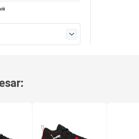
iii
esar: