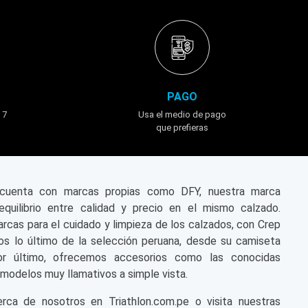
PAGO
 7
Usa el medio de pago
que prefieras
n cuenta con marcas propias como DFY, nuestra marca
equilibrio entre calidad y precio en el mismo calzado.
cas para el cuidado y limpieza de los calzados, con Crep
s lo último de la selección peruana, desde su camiseta
or último, ofrecemos accesorios como las conocidas
modelos muy llamativos a simple vista.
a de nosotros en Triathlon.com.pe o visita nuestras