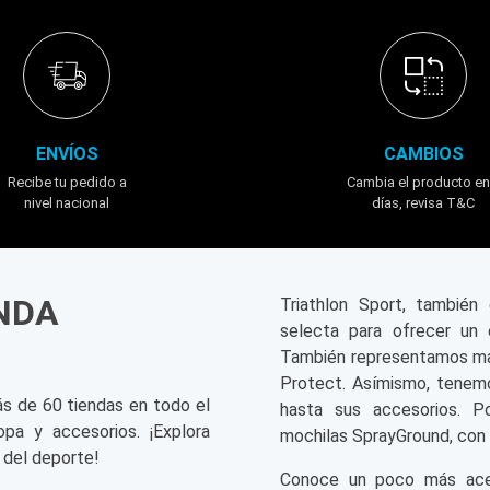
ENVÍOS
CAMBIOS
Recibe tu pedido a
Cambia el producto en
nivel nacional
días, revisa T&C
ENDA
Triathlon Sport, tambié
selecta para ofrecer un 
También representamos mar
Protect. Asímismo, tenemo
ás de 60 tiendas en todo el
hasta sus accesorios. P
opa y accesorios. ¡Explora
mochilas SprayGround, con 
 del deporte!
Conoce un poco más acerc