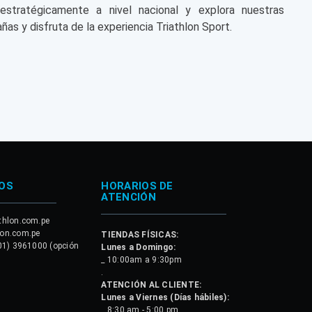
 estratégicamente a nivel nacional y explora nuestras
ñas y disfruta de la experiencia Triathlon Sport.
OS
HORARIOS DE
ATENCIÓN
thlon.com.pe
lon.com.pe
TIENDAS FÍSICAS:
01) 3961000 (opción
Lunes a Domingo:
_ 10:00am a 9:30pm
.
ATENCIÓN AL CLIENTE:
Lunes a Viernes (Días hábiles):
_ 8:30 am - 5:00 pm