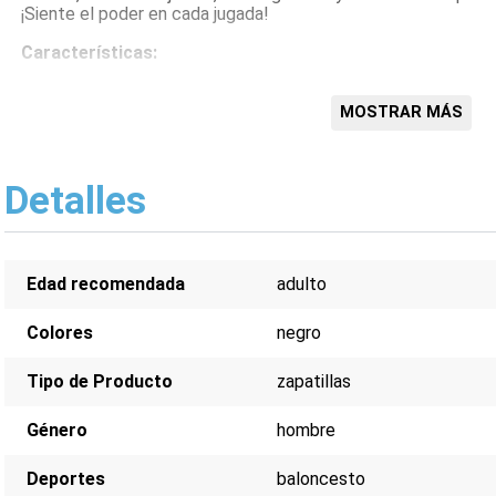
¡Siente el poder en cada jugada!
Características:
Amortiguación Max Air visible
Sujeción en el tobillo
MOSTRAR MÁS
Tracción multidireccional
Diseño ligero y transpirable
Durabilidad mejorada
Detalles
Edad recomendada
adulto
Colores
negro
Tipo de Producto
zapatillas
Género
hombre
Deportes
baloncesto