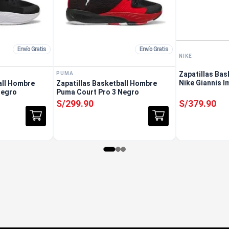
Envío Gratis
Envío Gratis
NIKE
Zapatillas Bas
PUMA
Nike Giannis I
all Hombre
Zapatillas Basketball Hombre
Negro
Puma Court Pro 3 Negro
S/
299
.
90
S/
379
.
90