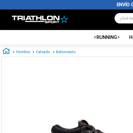
ENVÍO 
¿Qué es
⚡RUNNING⚡
H
TÉRMINOS MÁS BUSCADOS
1
.
zapatillas futbol
Hombre
Calzado
Baloncesto
2
.
zapatillas nike
3
.
zapatillas adidas hombre
4
.
zapatillas adidas mujer
5
.
chimpunes
6
.
zapatillas nike hombre
7
.
zapatillas nike mujer
8
.
medias