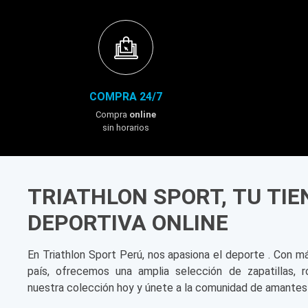
COMPRA 24/7
Compra
online
sin horarios
TRIATHLON SPORT, TU TI
DEPORTIVA ONLINE
En Triathlon Sport Perú, nos apasiona el deporte . Con m
país, ofrecemos una amplia selección de zapatillas, r
nuestra colección hoy y únete a la comunidad de amantes