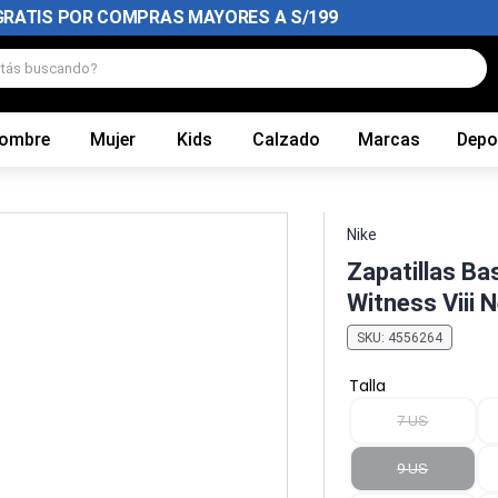
GRATIS POR COMPRAS MAYORES A S/199
tás buscando?
ombre
Mujer
Kids
Calzado
Marcas
Depo
Nike
Zapatillas Ba
Witness Viii 
SKU
:
4556264
Talla
7 US
9 US