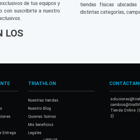
exclusivos de tus equipos y
tiendas físicas ubicadas
o con suscribirte a nuestro
distintas categorías, campa
xclusivos.
N LOS
ENTE
TRIATHLON
CONTÁCTAN
soluciones@tria
Nuestras tiendas
cambios@triath
es
Nuestro Blog
Tienda Online: (
2)
ciones
Quienes Somos
Mis beneficios
e Entrega
Legales
LIBRO DE