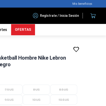
Nuestro blog
Regístrate / Inicia Sesión
rtes
OFERTAS
sketball Hombre Nike Lebron
Negro
7.5 US
8 US
8.5 US
9.5 US
10 US
10.5 US